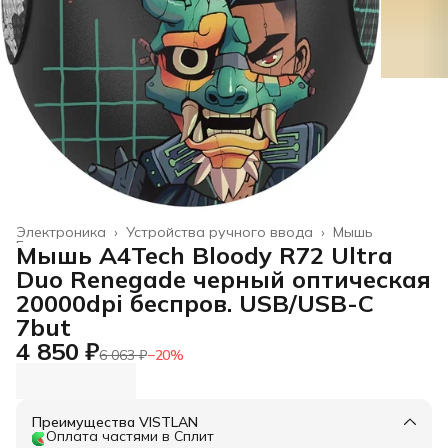
Электроника
›
Устройства ручного ввода
›
Мышь
Главная
›
Мышь A4Tech Bloody R72 Ultra
Duo Renegade черный оптическая
20000dpi беспров. USB/USB-C
7but
4 850 ₽
6 063 ₽
−
20
%
Преимущества VISTLAN
Оплата частями в Сплит