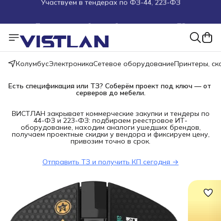
Поможем подобрать оборудование под ТЗ
Пуско-наладочные работы
Пришлите запрос на e-mail или в чат
Колумбус
Электроника
Сетевое оборудование
Принтеры, с
Более 100 000 позиций в наличии и под заказ
Есть спецификация или ТЗ? Соберём проект под ключ — от 
серверов до мебели.
ВИСТЛАН закрывает коммерческие закупки и тендеры по
44-ФЗ и 223-ФЗ: подбираем реестровое ИТ-
оборудование, находим аналоги ушедших брендов,
получаем проектные скидки у вендора и фиксируем цену,
привозим точно в срок.
Отправить ТЗ и получить КП сегодня →