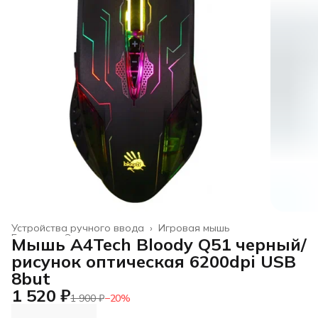
Устройства ручного ввода
›
Игровая мышь
Главная
›
Электроника
›
Мышь A4Tech Bloody Q51 черный/
рисунок оптическая 6200dpi USB
8but
1 520 ₽
1 900 ₽
−
20
%