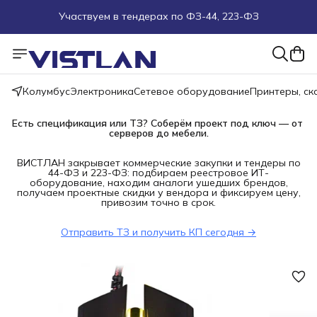
Поможем подобрать оборудование под ТЗ
Пуско-наладочные работы
Колумбус
Электроника
Сетевое оборудование
Принтеры, с
Пришлите запрос на e-mail или в чат
Есть спецификация или ТЗ? Соберём проект под ключ — от 
серверов до мебели.
Более 100 000 позиций в наличии и под заказ
ВИСТЛАН закрывает коммерческие закупки и тендеры по
44-ФЗ и 223-ФЗ: подбираем реестровое ИТ-
оборудование, находим аналоги ушедших брендов,
получаем проектные скидки у вендора и фиксируем цену,
привозим точно в срок.
Отправить ТЗ и получить КП сегодня →