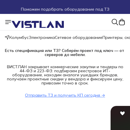
Поможем подобрать оборудование под ТЗ
Пуско-наладочные работы
Пришлите запрос на e-mail или в чат
Колумбус
Электроника
Сетевое оборудование
Принтеры, с
Более 100 000 позиций в наличии и под заказ
Есть спецификация или ТЗ? Соберём проект под ключ — от 
серверов до мебели.
ВИСТЛАН закрывает коммерческие закупки и тендеры по
44-ФЗ и 223-ФЗ: подбираем реестровое ИТ-
оборудование, находим аналоги ушедших брендов,
получаем проектные скидки у вендора и фиксируем цену,
привозим точно в срок.
Отправить ТЗ и получить КП сегодня →