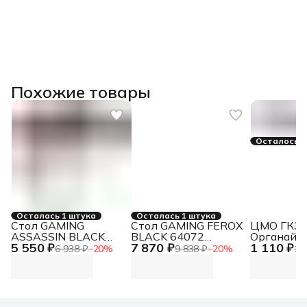
Похожие товары
Осталось 2
Осталась 1 штука
Осталась 1 штука
Стол GAMING
Стол GAMING FEROX
ЦМО ГКЗ-
ASSASSIN BLACK
BLACK 64072
Органайз
5 550 ₽
7 870 ₽
1 110 ₽
64331 DEFENDER
DEFENDER
кабельны
6 938 ₽
−
20
%
9 838 ₽
−
20
%
1 
горизонта
2U с кры