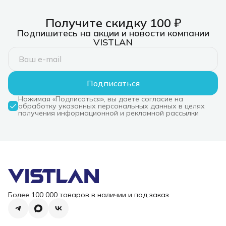
(Keybord&mouse),
Black, Rus/Eng, [920-
Black, Rus/
USB, SilentTouch,
004518]
008686]
Black, Rus/Eng, [920-
Получите скидку 100 ₽
009807]
Подпишитесь на акции и новости компании
VISTLAN
Подписаться
Нажимая «Подписаться», вы даете согласие на
обработку указанных персональных данных в целях
получения информационной и рекламной рассылки
Более 100 000 товаров в наличии и под заказ