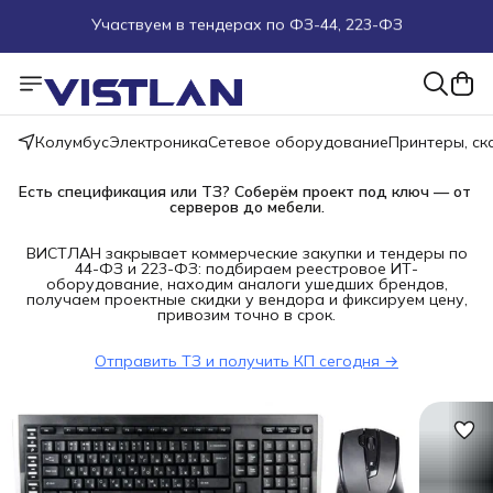
Поможем подобрать оборудование под ТЗ
Пуско-наладочные работы
Колумбус
Электроника
Сетевое оборудование
Принтеры, с
Пришлите запрос на e-mail или в чат
Есть спецификация или ТЗ? Соберём проект под ключ — от 
Более 100 000 позиций в наличии и под заказ
серверов до мебели.
ВИСТЛАН закрывает коммерческие закупки и тендеры по
44-ФЗ и 223-ФЗ: подбираем реестровое ИТ-
оборудование, находим аналоги ушедших брендов,
получаем проектные скидки у вендора и фиксируем цену,
привозим точно в срок.
Отправить ТЗ и получить КП сегодня →