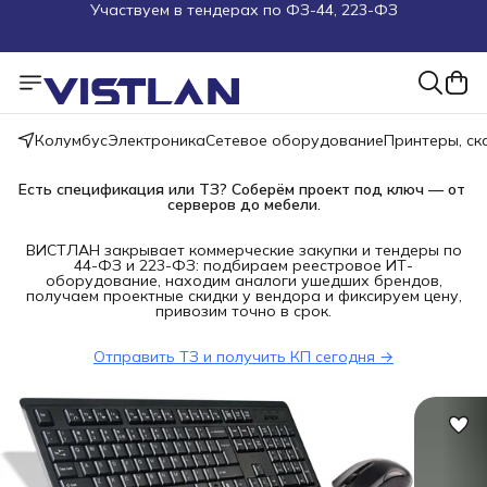
Поможем подобрать оборудование под ТЗ
Пуско-наладочные работы
Пришлите запрос на e-mail или в чат
Колумбус
Электроника
Сетевое оборудование
Принтеры, с
Более 100 000 позиций в наличии и под заказ
Есть спецификация или ТЗ? Соберём проект под ключ — от 
серверов до мебели.
ВИСТЛАН закрывает коммерческие закупки и тендеры по
44-ФЗ и 223-ФЗ: подбираем реестровое ИТ-
оборудование, находим аналоги ушедших брендов,
получаем проектные скидки у вендора и фиксируем цену,
привозим точно в срок.
Отправить ТЗ и получить КП сегодня →