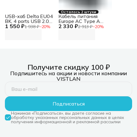
Осталось 2 штуки
USB-хаб Delta EU04
Кабель питания
BK, 4 ports USB 2.0
Europe AC Type A
1 550 ₽
2 330 ₽
Hub Delta EU04 BK, 4
Power Cable
1 938 ₽
−
20
%
2 913 ₽
−
20
%
ports USB 2.0 Hub
Получите скидку 100 ₽
Подпишитесь на акции и новости компании
VISTLAN
Подписаться
Нажимая «Подписаться», вы даете согласие на
обработку указанных персональных данных в целях
получения информационной и рекламной рассылки