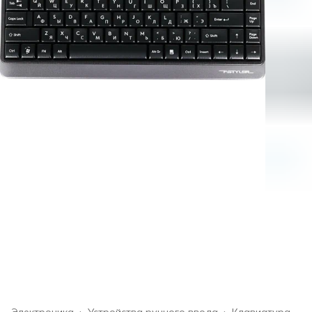
Электроника
›
Устройства ручного ввода
›
Клавиатура