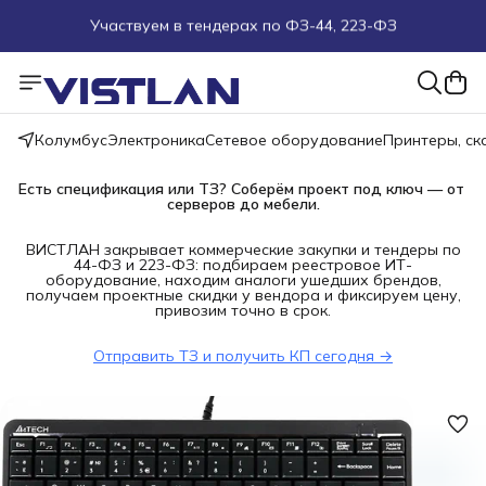
Поможем подобрать оборудование под ТЗ
Пуско-наладочные работы
Колумбус
Электроника
Сетевое оборудование
Принтеры, с
Пришлите запрос на e-mail или в чат
Есть спецификация или ТЗ? Соберём проект под ключ — от 
серверов до мебели.
Более 100 000 позиций в наличии и под заказ
ВИСТЛАН закрывает коммерческие закупки и тендеры по
44-ФЗ и 223-ФЗ: подбираем реестровое ИТ-
оборудование, находим аналоги ушедших брендов,
получаем проектные скидки у вендора и фиксируем цену,
привозим точно в срок.
Отправить ТЗ и получить КП сегодня →