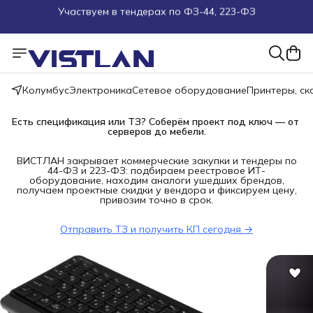
Поможем подобрать оборудование под ТЗ
Пуско-наладочные работы
Пришлите запрос на e-mail или в чат
Колумбус
Электроника
Сетевое оборудование
Принтеры, с
Есть спецификация или ТЗ? Соберём проект под ключ — от 
Более 100 000 позиций в наличии и под заказ
серверов до мебели.
ВИСТЛАН закрывает коммерческие закупки и тендеры по
44-ФЗ и 223-ФЗ: подбираем реестровое ИТ-
оборудование, находим аналоги ушедших брендов,
получаем проектные скидки у вендора и фиксируем цену,
привозим точно в срок.
Отправить ТЗ и получить КП сегодня →