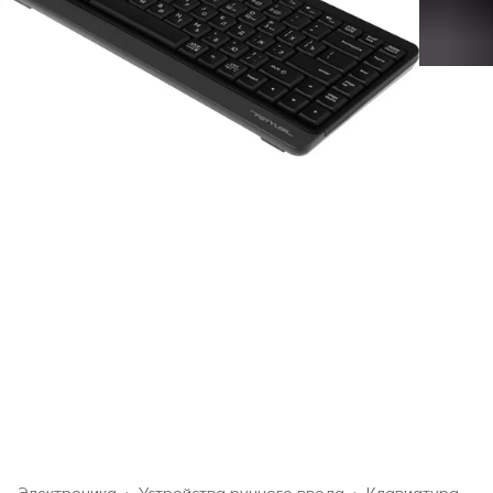
Электроника
›
Устройства ручного ввода
›
Клавиатура