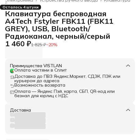
Главная
›
Осталось 4 штуки
Клавиатура беспроводная
A4Tech Fstyler FBK11 (FBK11
GREY), USB, Bluetooth/
Радиоканал, черный/серый
1 460 ₽
1 825 ₽
−
20
%
Преимущества VISTLAN
Оплата частями в Сплит
Доставка до ПВЗ Яндекс.Маркет, СДЭК, ПЭК или
курьером до адреса
Возможность возврата
Оплата — Яндекс Пэй, карта, СБП, QR-код или
безнал для юрлиц с НДС
Доставка