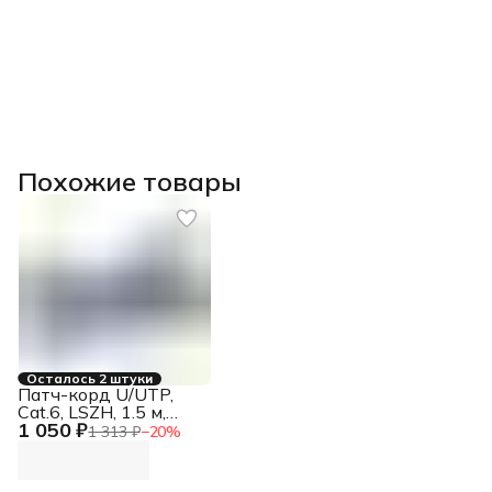
Похожие товары
Осталось 2 штуки
Патч-корд U/UTP,
Cat.6, LSZH, 1.5 м,
1 050 ₽
серый
1 313 ₽
−
20
%