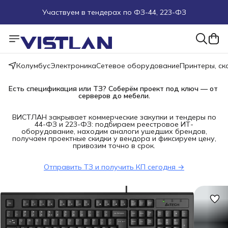
Участвуем в тендерах по ФЗ-44, 223-ФЗ
Поможем подобрать оборудование под ТЗ
Пуско-наладочные работы
Колумбус
Электроника
Сетевое оборудование
Принтеры, с
Пришлите запрос на e-mail или в чат
Есть спецификация или ТЗ? Соберём проект под ключ — от 
серверов до мебели.
Более 100 000 позиций в наличии и под заказ
ВИСТЛАН закрывает коммерческие закупки и тендеры по
44-ФЗ и 223-ФЗ: подбираем реестровое ИТ-
оборудование, находим аналоги ушедших брендов,
получаем проектные скидки у вендора и фиксируем цену,
привозим точно в срок.
Отправить ТЗ и получить КП сегодня →