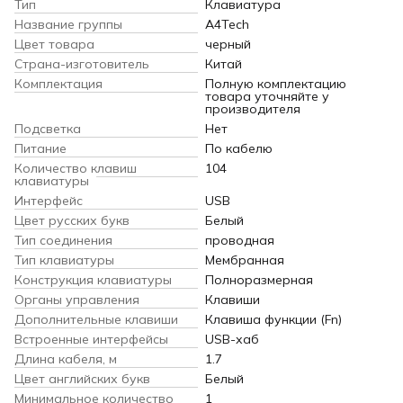
Тип
Клавиатура
Название группы
A4Tech
Цвет товара
черный
Страна-изготовитель
Китай
Комплектация
Полную комплектацию
товара уточняйте у
производителя
Подсветка
Нет
Питание
По кабелю
Количество клавиш
104
клавиатуры
Интерфейс
USB
Цвет русских букв
Белый
Тип соединения
проводная
Тип клавиатуры
Мембранная
Конструкция клавиатуры
Полноразмерная
Органы управления
Клавиши
Дополнительные клавиши
Клавиша функции (Fn)
Встроенные интерфейсы
USB-хаб
Длина кабеля, м
1.7
Цвет английских букв
Белый
Минимальное количество
1