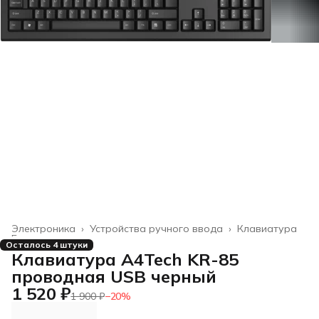
Электроника
›
Устройства ручного ввода
›
Клавиатура
Главная
›
Осталось 4 штуки
Клавиатура A4Tech KR-85
проводная USB черный
1 520 ₽
1 900 ₽
−
20
%