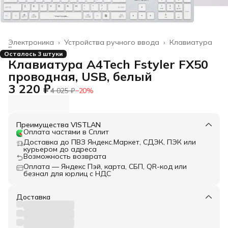
Электроника
›
Устройства ручного ввода
›
Клавиатура
Главная
›
Осталось 3 штуки
Клавиатура A4Tech Fstyler FX50
проводная, USB, белый
3 220 ₽
4 025 ₽
−
20
%
Преимущества VISTLAN
Оплата частями в Сплит
Доставка до ПВЗ Яндекс.Маркет, СДЭК, ПЭК или
курьером до адреса
Возможность возврата
Оплата — Яндекс Пэй, карта, СБП, QR-код или
безнал для юрлиц с НДС
Доставка