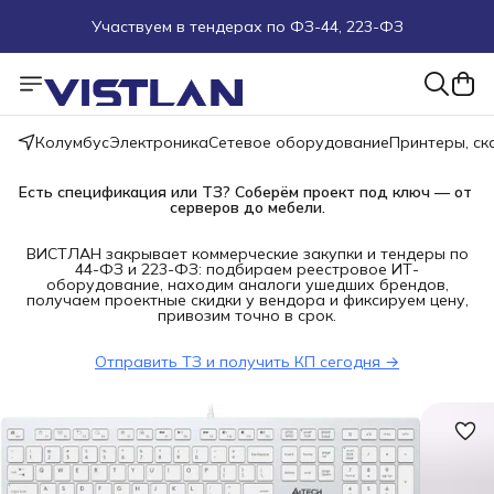
Участвуем в тендерах по ФЗ-44, 223-ФЗ
Поможем подобрать оборудование под ТЗ
Пуско-наладочные работы
Колумбус
Электроника
Сетевое оборудование
Принтеры, с
Пришлите запрос на e-mail или в чат
Есть спецификация или ТЗ? Соберём проект под ключ — от 
серверов до мебели.
Более 100 000 позиций в наличии и под заказ
ВИСТЛАН закрывает коммерческие закупки и тендеры по
44-ФЗ и 223-ФЗ: подбираем реестровое ИТ-
оборудование, находим аналоги ушедших брендов,
получаем проектные скидки у вендора и фиксируем цену,
привозим точно в срок.
Отправить ТЗ и получить КП сегодня →