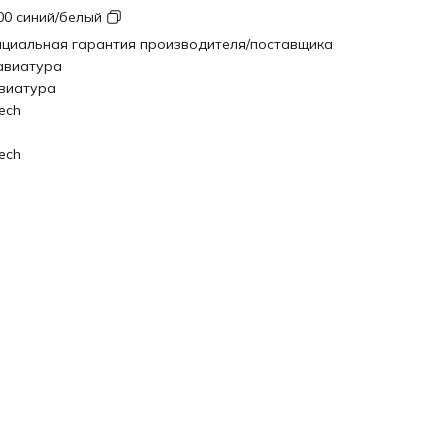
00 синий/белый
циальная гарантия производителя/поставщика
авиатура
виатура
ech
ech