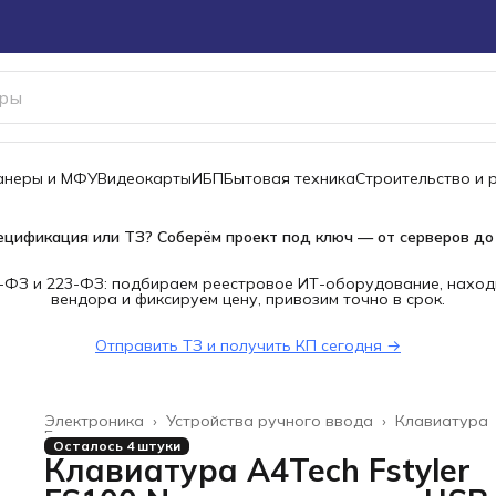
канеры и МФУ
Видеокарты
ИБП
Бытовая техника
Строительство и 
ецификация или ТЗ? Соберём проект под ключ — от серверов до
-ФЗ и 223-ФЗ: подбираем реестровое ИТ-оборудование, наход
вендора и фиксируем цену, привозим точно в срок.
Отправить ТЗ и получить КП сегодня →
Электроника
›
Устройства ручного ввода
›
Клавиатура
Главная
›
Осталось 4 штуки
Клавиатура A4Tech Fstyler