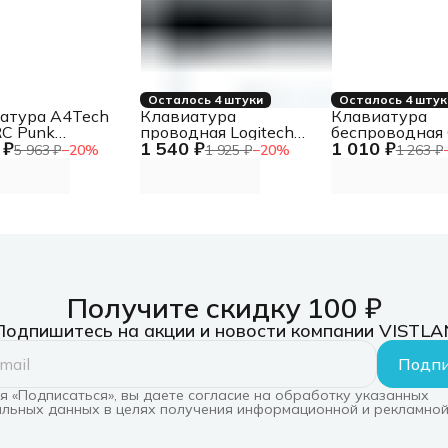
Осталось 4 штуки
Осталось 4 штук
атура A4Tech
Клавиатура
Клавиатура
C Punk
проводная Logitech
беспроводная 
 ₽
1 540 ₽
1 010 ₽
ическая желтый/
K120 for business, USB
KBW-250,
5 963 ₽
−
20
%
1 925 ₽
−
20
%
1 263 ₽
й USB for gamer
черный
полноразмерн
B810RC ( PUNK
(неоригинальная
104кл, 12Fn, 
W )) кабель 1.8м
гравировка)
профиль, 2.4 Г
черная
Получите скидку 100 ₽
Подпишитесь на акции и новости компании VISTLA
Подпи
 «Подписаться», вы даете согласие на обработку указанных
льных данных в целях получения информационной и рекламной