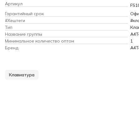
Артикул
FS1
Гарантийный срок
Офи
#Хештеги
#кл
Тип
Кла
Название группы
A4T
Минимальное количество оптом
1
Бренд
A4T
Клавиатура