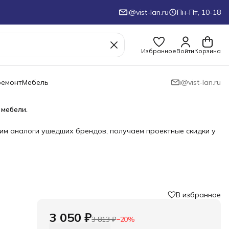
i@vist-lan.ru
Пн-Пт, 10-18
Избранное
Войти
Корзина
ремонт
Мебель
i@vist-lan.ru
 мебели.
им аналоги ушедших брендов, получаем проектные скидки у
В избранное
3 050 ₽
3 813 ₽
−
20
%