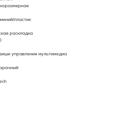
норазмерная
миний/пластик
ская раскладка
0
виши управления мультимедиа
зрачный
ech