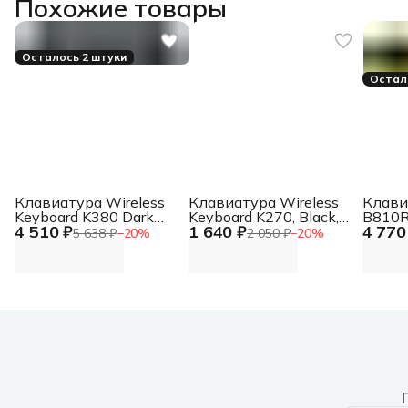
Похожие товары
Осталось 2 штуки
Остал
Клавиатура Wireless
Клавиатура Wireless
Клави
Keyboard K380 Dark
Keyboard K270, Black,
B810R
4 510 ₽
1 640 ₽
4 770
Grey, Bluetooth, Rus/Eng,
CN, Rus/Eng [920-
механ
5 638 ₽
−
20
%
2 050 ₽
−
20
%
[920-007584] Wireless
003757] Wireless
черны
Keyboard K380 Dark
Keyboard K270, Black,
LED (
Grey, Bluetooth, Rus/Eng,
CN, Rus/Eng [920-
YELLO
[920-007584]
003757]