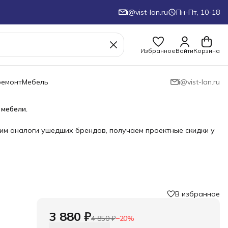
i@vist-lan.ru
Пн-Пт, 10-18
Избранное
Войти
Корзина
ремонт
Мебель
i@vist-lan.ru
 мебели.
им аналоги ушедших брендов, получаем проектные скидки у
В избранное
3 880 ₽
4 850 ₽
−
20
%