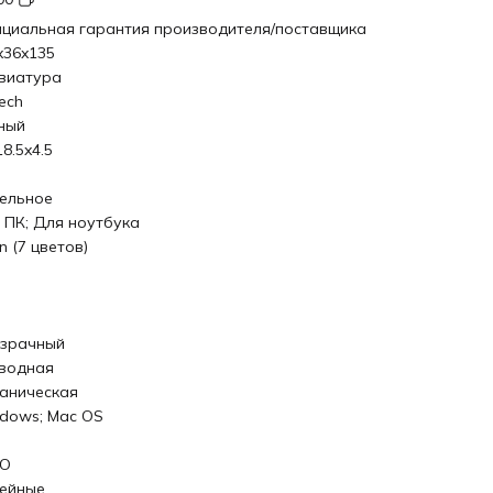
циальная гарантия производителя/поставщика
x36x135
виатура
ech
ный
8.5x4.5
ельное
 ПК; Для ноутбука
n (7 цветов)
зрачный
водная
аническая
dows; Mac OS
RO
ейные