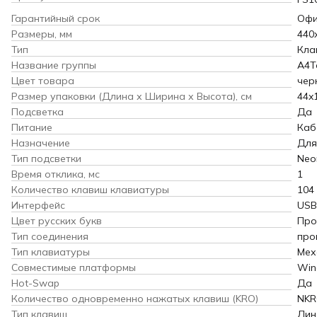
Гарантийный срок
Офи
Размеры, мм
440
Тип
Кла
Название группы
A4T
Цвет товара
чер
Размер упаковки (Длина х Ширина х Высота), см
44x1
Подсветка
Да
Питание
Каб
Назначение
Для
Тип подсветки
Neo
Время отклика, мс
1
Количество клавиш клавиатуры
104
Интерфейс
USB
Цвет русских букв
Про
Тип соединения
про
Тип клавиатуры
Мех
Совместимые платформы
Win
Hot-Swap
Да
Количество одновременно нажатых клавиш (KRO)
NK
Тип клавиш
Лин