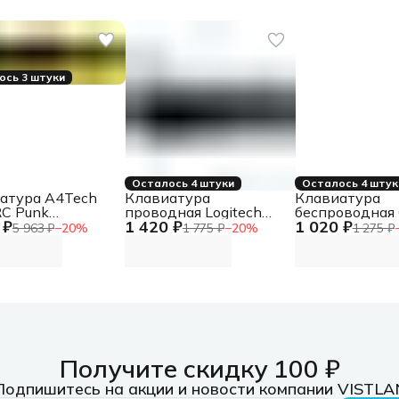
ось 3 штуки
Осталось 4 штуки
Осталось 4 штук
атура A4Tech
Клавиатура
Клавиатура
C Punk
проводная Logitech
беспроводная 
 ₽
1 420 ₽
1 020 ₽
ическая желтый/
K120 for business, USB
KBW-250,
5 963 ₽
−
20
%
1 775 ₽
−
20
%
1 275 ₽
й USB for gamer
черный
полноразмерн
B810RC ( PUNK
(неоригинальная
104кл, 12Fn, 
W )) кабель 1.8м
гравировка)
профиль, 2.4 Г
черная
Получите скидку 100 ₽
Подпишитесь на акции и новости компании VISTLA