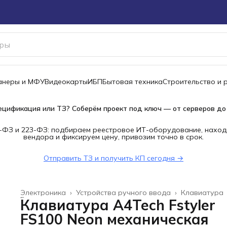
канеры и МФУ
Видеокарты
ИБП
Бытовая техника
Строительство и 
ецификация или ТЗ? Соберём проект под ключ — от серверов до
-ФЗ и 223-ФЗ: подбираем реестровое ИТ-оборудование, наход
вендора и фиксируем цену, привозим точно в срок.
Отправить ТЗ и получить КП сегодня →
Электроника
›
Устройства ручного ввода
›
Клавиатура
Главная
›
Клавиатура A4Tech Fstyler
FS100 Neon механическая