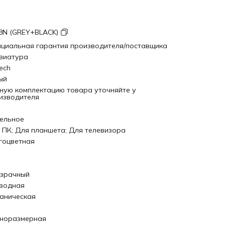
8N (GREY+BLACK)
циальная гарантия производителя/поставщика
виатура
ech
ый
ную комплектацию товара уточняйте у
изводителя
ельное
 ПК; Для планшета; Для телевизора
гоцветная
зрачный
водная
аническая
норазмерная