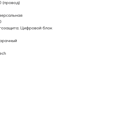
0 (провод)
версальная
0
гозащита; Цифровой блок
зрачный
ech