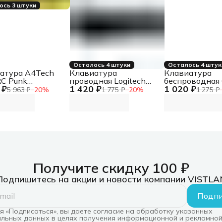
ось 3 штуки
Осталось 4 штуки
Осталось 4 штук
атура A4Tech
Клавиатура
Клавиатура
C Punk
проводная Logitech
беспроводная 
 ₽
1 420 ₽
1 020 ₽
ическая желтый/
K120 for business, USB
KBW-250,
5 963 ₽
−
20
%
1 775 ₽
−
20
%
1 275 ₽
й USB for gamer
черный
полноразмерн
B810RC ( PUNK
(неоригинальная
104кл, 12Fn, 
W )) кабель 1.8м
гравировка)
профиль, 2.4 Г
черная
Получите скидку 100 ₽
Подпишитесь на акции и новости компании VISTLA
Подпи
 «Подписаться», вы даете согласие на обработку указанных
льных данных в целях получения информационной и рекламной