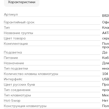
Характеристики
Артикул
B82
Гарантийный срок
Офи
Тип
Кла
Название группы
A4T
Цвет товара
сер
Комплектация
Пол
про
Подсветка
Да
Питание
Каб
Назначение
Для
Тип подсветки
мно
Количество клавиш клавиатуры
104
Интерфейс
USB
Цвет русских букв
Про
Тип соединения
про
Тип клавиатуры
Мех
Hot-Swap
Нет
Конструкция клавиатуры
Пол