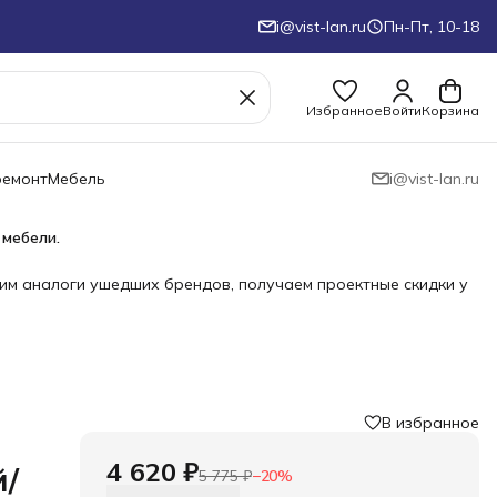
i@vist-lan.ru
Пн-Пт, 10-18
Избранное
Войти
Корзина
ремонт
Мебель
i@vist-lan.ru
 мебели.
им аналоги ушедших брендов, получаем проектные скидки у
В избранное
4 620 ₽
й/
5 775 ₽
−
20
%