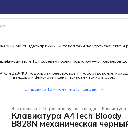
канеры и МФУ
Видеокарты
ИБП
Бытовая техника
Строительство и 
ецификация или ТЗ? Соберём проект под ключ — от серверов до
-ФЗ и 223-ФЗ: подбираем реестровое ИТ-оборудование, наход
вендора и фиксируем цену, привозим точно в срок.
Отправить ТЗ и получить КП сегодня →
Электроника
›
Устройства ручного ввода
›
Клавиатура
Главная
›
Клавиатура A4Tech Bloody
B828N механическая черны