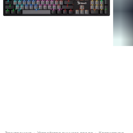
Электроника
›
Устройства ручного ввода
›
Клавиатура