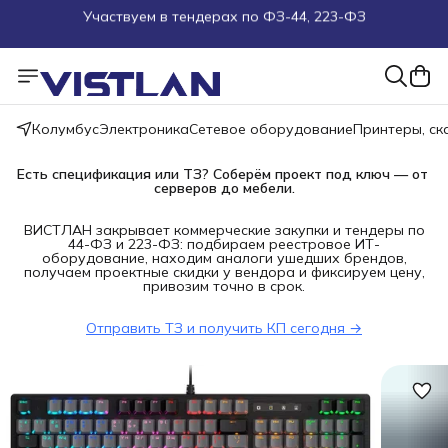
Поможем подобрать оборудование под ТЗ
Пуско-наладочные работы
Колумбус
Электроника
Сетевое оборудование
Принтеры, с
Пришлите запрос на e-mail или в чат
Есть спецификация или ТЗ? Соберём проект под ключ — от 
Более 100 000 позиций в наличии и под заказ
серверов до мебели.
ВИСТЛАН закрывает коммерческие закупки и тендеры по
44-ФЗ и 223-ФЗ: подбираем реестровое ИТ-
оборудование, находим аналоги ушедших брендов,
получаем проектные скидки у вендора и фиксируем цену,
привозим точно в срок.
Отправить ТЗ и получить КП сегодня →