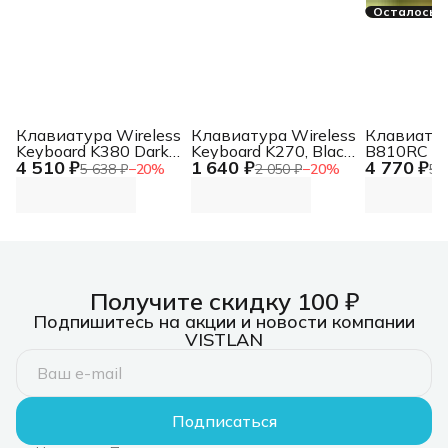
Осталось 3
Клавиатура Wireless
Клавиатура Wireless
Клавиату
Keyboard K380 Dark
Keyboard K270, Black,
B810RC P
4 510 ₽
1 640 ₽
4 770 ₽
Grey, Bluetooth,
CN, Rus/Eng [920-
механичес
5 638 ₽
−
20
%
2 050 ₽
−
20
%
5 
Rus/Eng, [920-
003757] Wireless
желтый/ч
007584] Wireless
Keyboard K270, Black,
for gamer 
Keyboard K380 Dark
CN, Rus/Eng [920-
(B810RC (
Grey, Bluetooth,
003757]
YELLOW ))
Rus/Eng, [920-
1.8м
007584]
Получите скидку 100 ₽
Подпишитесь на акции и новости компании
VISTLAN
Подписаться