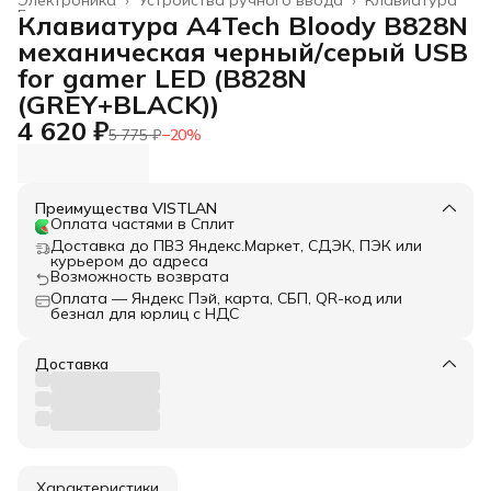
Главная
›
Клавиатура A4Tech Bloody B828N
механическая черный/серый USB
for gamer LED (B828N
(GREY+BLACK))
4 620 ₽
5 775 ₽
−
20
%
Преимущества VISTLAN
Оплата частями в Сплит
Доставка до ПВЗ Яндекс.Маркет, СДЭК, ПЭК или
курьером до адреса
Возможность возврата
Оплата — Яндекс Пэй, карта, СБП, QR-код или
безнал для юрлиц с НДС
Доставка
Характеристики