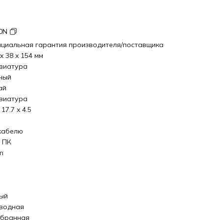
0N
циальная гарантия производителя/поставщика
x 38 x 154 мм
виатура
ный
ай
виатура
 17.7 x 4.5
кабелю
 ПК
n
ый
водная
бранная