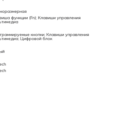
норазмерная
виша функции (Fn); Клавиши управления
ьтимедиа
граммируемые кнопки; Клавиши управления
ьтимедиа; Цифровой блок
ый
ech
ech