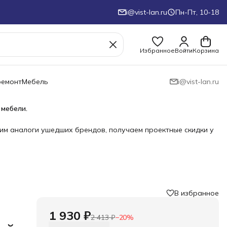
i@vist-lan.ru
Пн-Пт, 10-18
Избранное
Войти
Корзина
ремонт
Мебель
i@vist-lan.ru
 мебели.
им аналоги ушедших брендов, получаем проектные скидки у
В избранное
1 930 ₽
2 413 ₽
−
20
%