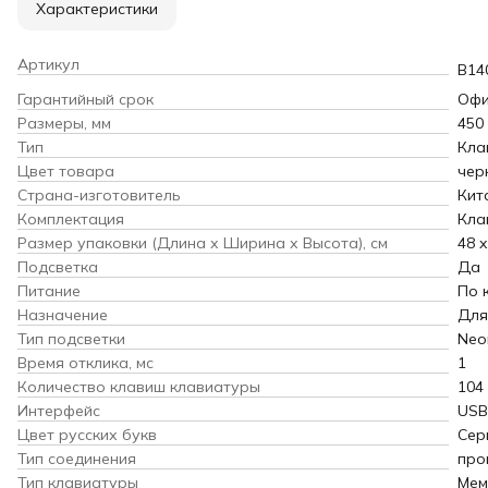
Характеристики
Артикул
B14
Гарантийный срок
Офи
Размеры, мм
450 
Тип
Кла
Цвет товара
чер
Страна-изготовитель
Кит
Комплектация
Кла
Размер упаковки (Длина х Ширина х Высота), см
48 x
Подсветка
Да
Питание
По 
Назначение
Для
Тип подсветки
Neo
Время отклика, мс
1
Количество клавиш клавиатуры
104
Интерфейс
USB
Цвет русских букв
Сер
Тип соединения
про
Тип клавиатуры
Мем