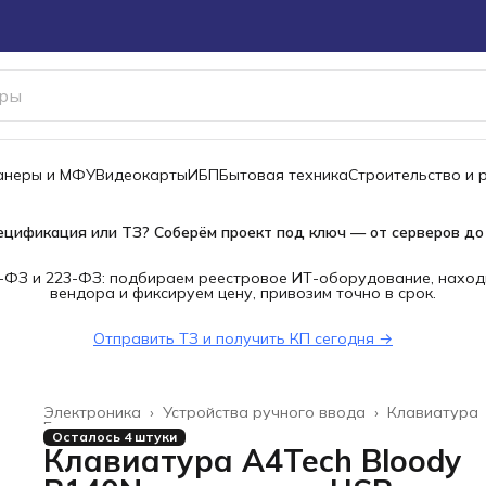
канеры и МФУ
Видеокарты
ИБП
Бытовая техника
Строительство и 
ецификация или ТЗ? Соберём проект под ключ — от серверов до
-ФЗ и 223-ФЗ: подбираем реестровое ИТ-оборудование, наход
вендора и фиксируем цену, привозим точно в срок.
Отправить ТЗ и получить КП сегодня →
Электроника
›
Устройства ручного ввода
›
Клавиатура
Главная
›
Осталось 4 штуки
Клавиатура A4Tech Bloody