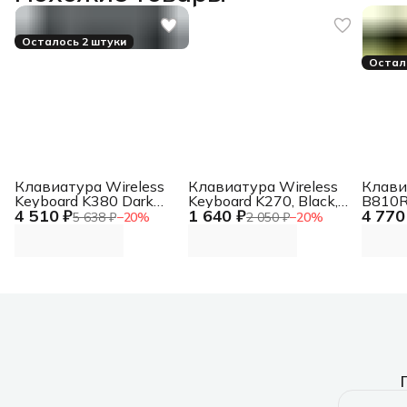
Осталось 2 штуки
Остал
Клавиатура Wireless
Клавиатура Wireless
Клави
Keyboard K380 Dark
Keyboard K270, Black,
B810R
4 510 ₽
1 640 ₽
4 770
Grey, Bluetooth, Rus/Eng,
CN, Rus/Eng [920-
механ
5 638 ₽
−
20
%
2 050 ₽
−
20
%
[920-007584] Wireless
003757] Wireless
черны
Keyboard K380 Dark
Keyboard K270, Black,
LED (
Grey, Bluetooth, Rus/Eng,
CN, Rus/Eng [920-
YELLO
[920-007584]
003757]