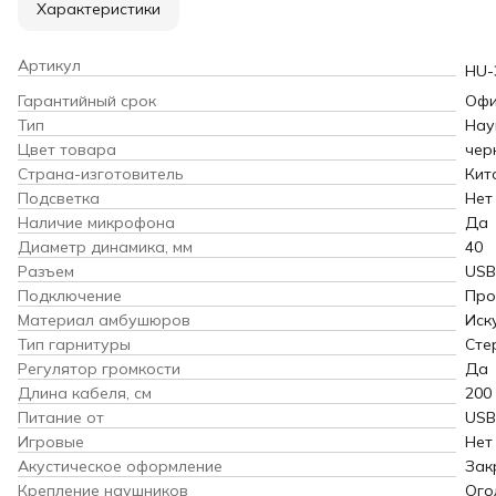
Характеристики
Артикул
HU-
Гарантийный срок
Офи
Тип
Нау
Цвет товара
чер
Страна-изготовитель
Кит
Подсветка
Нет
Наличие микрофона
Да
Диаметр динамика, мм
40
Разъем
USB
Подключение
Про
Материал амбушюров
Иск
Тип гарнитуры
Сте
Регулятор громкости
Да
Длина кабеля, см
200
Питание от
USB
Игровые
Нет
Акустическое оформление
Зак
Крепление наушников
Ого