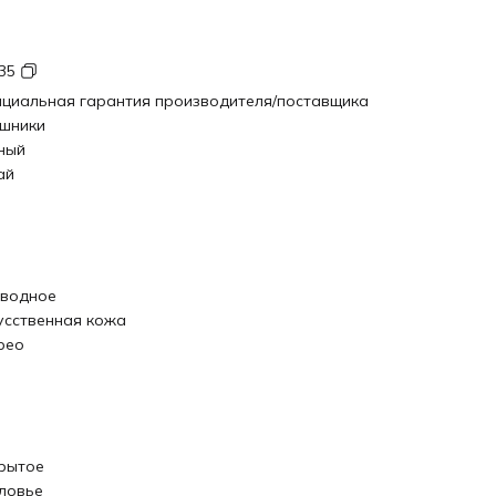
35
циальная гарантия производителя/поставщика
шники
ный
ай
водное
усственная кожа
рео
рытое
ловье