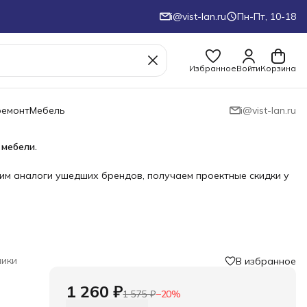
i@vist-lan.ru
Пн-Пт, 10-18
Избранное
Войти
Корзина
ремонт
Мебель
i@vist-lan.ru
 мебели.
им аналоги ушедших брендов, получаем проектные скидки у
ики
В избранное
1 260 ₽
1 575 ₽
−
20
%