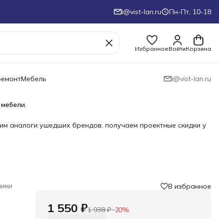
i@vist-lan.ru
Пн-Пт, 10-18
Избранное
Войти
Корзина
ремонт
Мебель
i@vist-lan.ru
 мебели.
им аналоги ушедших брендов, получаем проектные скидки у
ики
В избранное
1 550 ₽
1 938 ₽
−
20
%