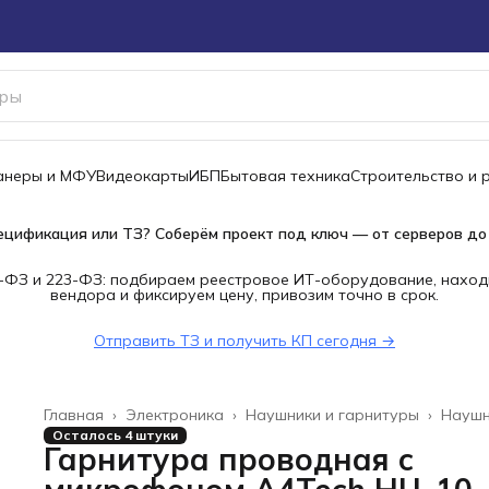
канеры и МФУ
Видеокарты
ИБП
Бытовая техника
Строительство и 
ецификация или ТЗ? Соберём проект под ключ — от серверов до
-ФЗ и 223-ФЗ: подбираем реестровое ИТ-оборудование, наход
вендора и фиксируем цену, привозим точно в срок.
Отправить ТЗ и получить КП сегодня →
Главная
›
Электроника
›
Наушники и гарнитуры
›
Наушн
Осталось 4 штуки
Гарнитура проводная с