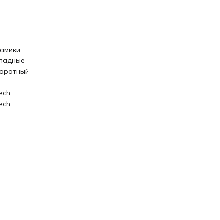
амики
ладные
оротный
ech
ech