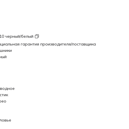
10 черный/белый
циальная гарантия производителя/поставщика
шники
ный
водное
стик
рео
ловье