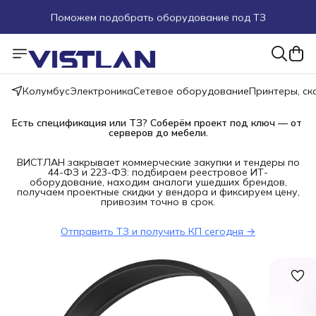
Поможем подобрать оборудование под ТЗ
Пуско-наладочные работы
Пришлите запрос на e-mail или в чат
Колумбус
Электроника
Сетевое оборудование
Принтеры, с
Более 100 000 позиций в наличии и под заказ
Есть спецификация или ТЗ? Соберём проект под ключ — от 
серверов до мебели.
ВИСТЛАН закрывает коммерческие закупки и тендеры по
44-ФЗ и 223-ФЗ: подбираем реестровое ИТ-
оборудование, находим аналоги ушедших брендов,
получаем проектные скидки у вендора и фиксируем цену,
привозим точно в срок.
Отправить ТЗ и получить КП сегодня →