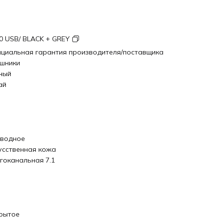
0 USB/ BLACK + GREY
циальная гарантия производителя/поставщика
шники
ный
ай
водное
усственная кожа
гоканальная 7.1
рытое