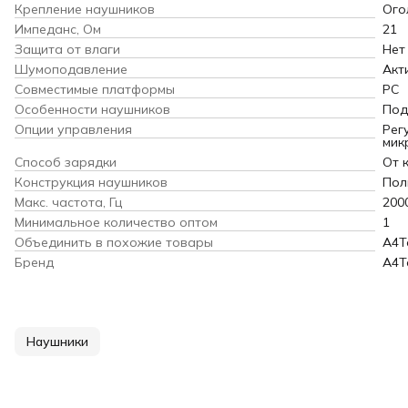
Крепление наушников
Ого
Импеданс, Ом
21
Защита от влаги
Нет
Шумоподавление
Акт
Совместимые платформы
PC
Особенности наушников
Под
Опции управления
Рег
мик
Способ зарядки
От 
Конструкция наушников
Пол
Макс. частота, Гц
200
Минимальное количество оптом
1
Объединить в похожие товары
A4T
Бренд
A4T
Наушники