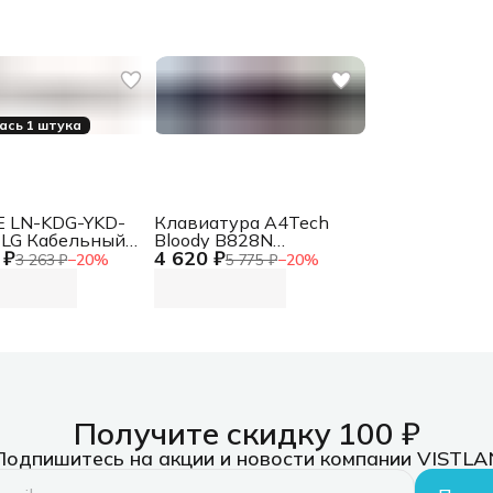
ась 1 штука
 LN-KDG-YKD-
Клавиатура A4Tech
LG Кабельный
Bloody B828N
 ₽
4 620 ₽
айзер
механическая черный/
3 263 ₽
−
20
%
5 775 ₽
−
20
%
онтальный
серый USB for gamer
 односторонний
LED (B828N
а
(GREY+BLACK))
Получите скидку 100 ₽
Подпишитесь на акции и новости компании VISTLA