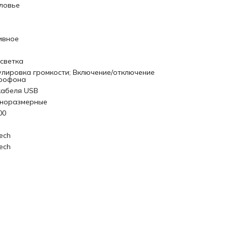
ловье
ивное
светка
улировка громкости; Включение/отключение
рофона
кабеля USB
норазмерные
00
ech
ech