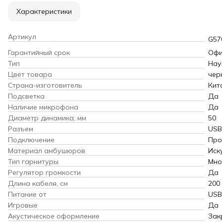
Характеристики
Артикул
G57
Гарантийный срок
Офи
Тип
Нау
Цвет товара
чер
Страна-изготовитель
Кит
Подсветка
Да
Наличие микрофона
Да
Диаметр динамика, мм
50
Разъем
USB
Подключение
Про
Материал амбушюров
Иск
Тип гарнитуры
Мно
Регулятор громкости
Да
Длина кабеля, см
200
Питание от
USB
Игровые
Да
Акустическое оформление
Зак