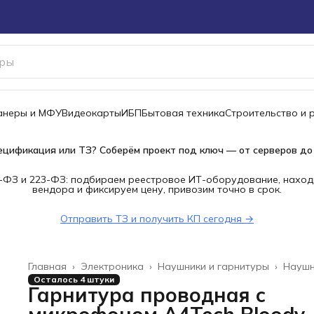
канеры и МФУ
Видеокарты
ИБП
Бытовая техника
Строительство и 
ецификация или ТЗ? Соберём проект под ключ — от серверов до
-ФЗ и 223-ФЗ: подбираем реестровое ИТ-оборудование, наход
вендора и фиксируем цену, привозим точно в срок.
Отправить ТЗ и получить КП сегодня →
Главная
›
Электроника
›
Наушники и гарнитуры
›
Наушн
Осталось 4 штуки
Гарнитура проводная с