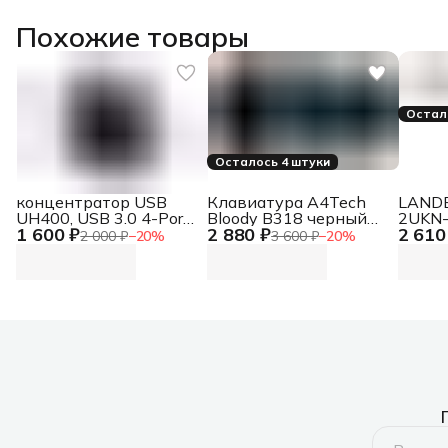
Похожие товары
Остал
Осталось 4 штуки
концентратор USB
Клавиатура A4Tech
LANDE
UH400, USB 3.0 4-Port
Bloody B318 черный
2UKN-
1 600 ₽
2 880 ₽
2 610
Hub UH400, USB 3.0 4-
USB Multimedia for
орган
2 000 ₽
−
20
%
3 600 ₽
−
20
%
Port Hub
gamer LED (подставка
гориз
для запястий) (B318)
Lande
кольц