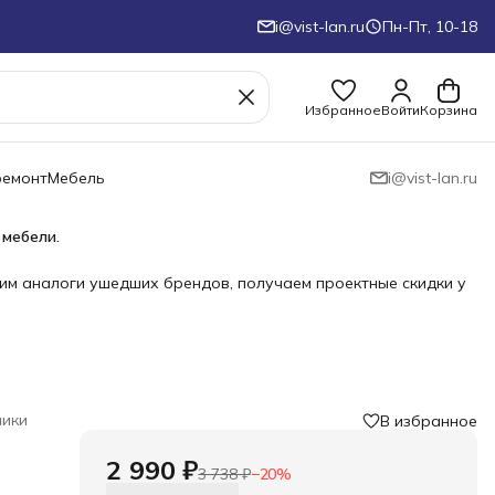
i@vist-lan.ru
Пн-Пт, 10-18
Избранное
Войти
Корзина
ремонт
Мебель
i@vist-lan.ru
 мебели.
им аналоги ушедших брендов, получаем проектные скидки у
ики
В избранное
2 990 ₽
3 738 ₽
−
20
%