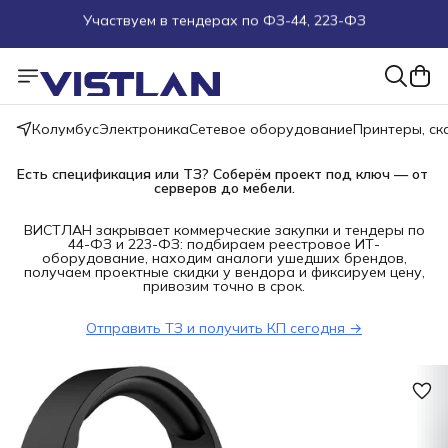
Поможем подобрать оборудование под ТЗ
Пуско-наладочные работы
Колумбус
Электроника
Сетевое оборудование
Принтеры, с
Пришлите запрос на e-mail или в чат
Есть спецификация или ТЗ? Соберём проект под ключ — от 
Более 100 000 позиций в наличии и под заказ
серверов до мебели.
ВИСТЛАН закрывает коммерческие закупки и тендеры по
44-ФЗ и 223-ФЗ: подбираем реестровое ИТ-
оборудование, находим аналоги ушедших брендов,
получаем проектные скидки у вендора и фиксируем цену,
привозим точно в срок.
Отправить ТЗ и получить КП сегодня →