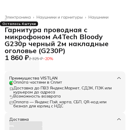
Электроника
›
Наушники и гарнитуры
›
Наушники
Главная
›
Осталось 4 штуки
Гарнитура проводная с
микрофоном A4Tech Bloody
G230p черный 2м накладные
оголовье (G230P)
1 860 ₽
2 325 ₽
−
20
%
Преимущества VISTLAN
Оплата частями в Сплит
Доставка до ПВЗ Яндекс.Маркет, СДЭК, ПЭК или
курьером до адреса
Возможность возврата
Оплата — Яндекс Пэй, карта, СБП, QR-код или
безнал для юрлиц с НДС
Доставка