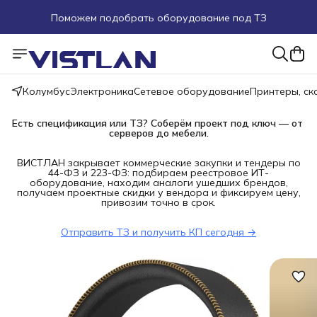
Поможем подобрать оборудование под ТЗ
Пуско-наладочные работы
Пришлите запрос на e-mail или в чат
Колумбус
Электроника
Сетевое оборудование
Принтеры, с
Более 100 000 позиций в наличии и под заказ
Есть спецификация или ТЗ? Соберём проект под ключ — от 
серверов до мебели.
ВИСТЛАН закрывает коммерческие закупки и тендеры по
44-ФЗ и 223-ФЗ: подбираем реестровое ИТ-
оборудование, находим аналоги ушедших брендов,
получаем проектные скидки у вендора и фиксируем цену,
привозим точно в срок.
Отправить ТЗ и получить КП сегодня →