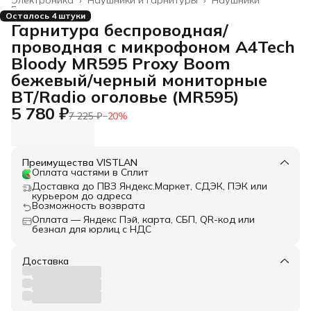
Главная
›
Осталось 4 штуки
Гарнитура беспроводная/
проводная с микрофоном A4Tech
Bloody MR595 Proxy Boom
бежевый/черный мониторные
BT/Radio оголовье (MR595)
5 780 ₽
7 225 ₽
−
20
%
Преимущества VISTLAN
Оплата частями в Сплит
Доставка до ПВЗ Яндекс.Маркет, СДЭК, ПЭК или
курьером до адреса
Возможность возврата
Оплата — Яндекс Пэй, карта, СБП, QR-код или
безнал для юрлиц с НДС
Доставка