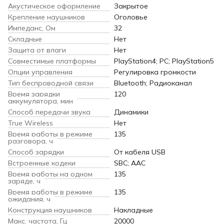
Акустическое оформление
Закрытое
Крепление наушников
Оголовье
Импеданс, Ом
32
Складные
Нет
Защита от влаги
Нет
Совместимые платформы
PlayStation4; PC; PlayStation5
Опции управления
Регулировка громкости
Тип беспроводной связи
Bluetooth; Радиоканал
Время зарядки
120
аккумулятора, мин
Способ передачи звука
Динамики
True Wireless
Нет
Время работы в режиме
135
разговора, ч
Способ зарядки
От кабеля USB
Встроенные кодеки
SBC; AAC
Время работы на одном
135
заряде, ч
Время работы в режиме
135
ожидания, ч
Конструкция наушников
Накладные
Макс. частота, Гц
20000