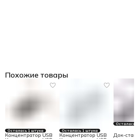
Похожие товары
Осталась 1
Осталась 1 штука
Осталась 1 штука
Концентратор USB
Концентратор USB
Док-станц