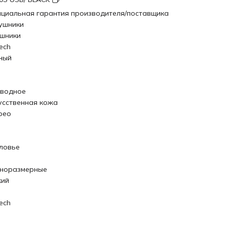
циальная гарантия производителя/поставщика
ушники
шники
ech
ный
водное
усственная кожа
рео
ловье
норазмерные
кий
ech