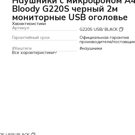
Наушники с микрофоном A
Bloody G220S черный 2м
мониторные USB оголовье
Характеристики
Артикул
G220S USB/ BLACK
Гарантийный срок
Официальная гарантия
производителя/поставщи
#Хештеги
#наушники
Все характеристики
0S USB/ BLACK