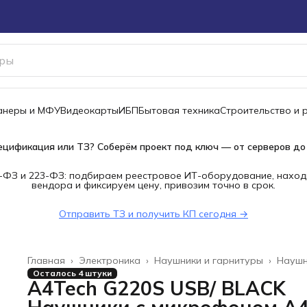
канеры и МФУ
Видеокарты
ИБП
Бытовая техника
Строительство и 
ецификация или ТЗ? Соберём проект под ключ — от серверов до
-ФЗ и 223-ФЗ: подбираем реестровое ИТ-оборудование, наход
вендора и фиксируем цену, привозим точно в срок.
Отправить ТЗ и получить КП сегодня →
Главная
›
Электроника
›
Наушники и гарнитуры
›
Наушн
Осталось 4 штуки
A4Tech G220S USB/ BLACK