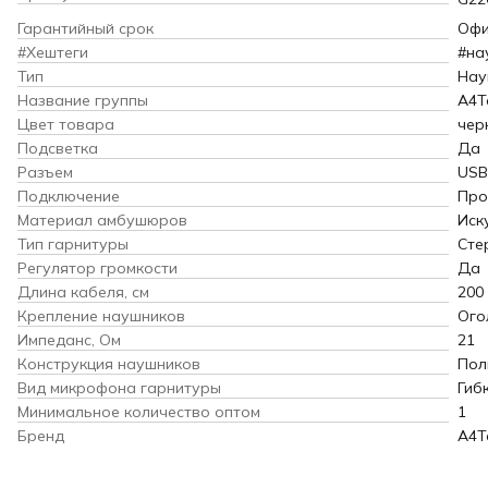
Гарантийный срок
Офи
#Хештеги
#на
Тип
Нау
Название группы
A4T
Цвет товара
чер
Подсветка
Да
Разъем
USB
Подключение
Про
Материал амбушюров
Иск
Тип гарнитуры
Сте
Регулятор громкости
Да
Длина кабеля, см
200
Крепление наушников
Ого
Импеданс, Ом
21
Конструкция наушников
Пол
Вид микрофона гарнитуры
Гиб
Минимальное количество оптом
1
Бренд
A4T