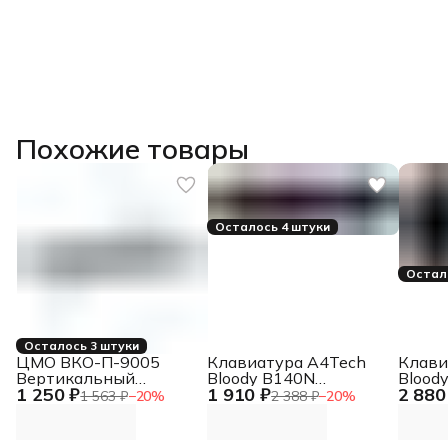
Похожие товары
Осталось 4 штуки
Остал
Осталось 3 штуки
ЦМО ВКО-П-9005
Клавиатура A4Tech
Клави
Вертикальный
Bloody B140N
Blood
1 250 ₽
1 910 ₽
2 880
кабельный
проводная USB
USB Mu
1 563 ₽
−
20
%
2 388 ₽
−
20
%
органайзер с
черный
gamer
пластиковыми
для за
пальцами, 6 пальцев