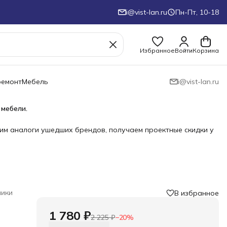
i@vist-lan.ru
Пн-Пт, 10-18
Избранное
Войти
Корзина
ремонт
Мебель
i@vist-lan.ru
 мебели.
им аналоги ушедших брендов, получаем проектные скидки у
ики
В избранное
1 780 ₽
2 225 ₽
−
20
%