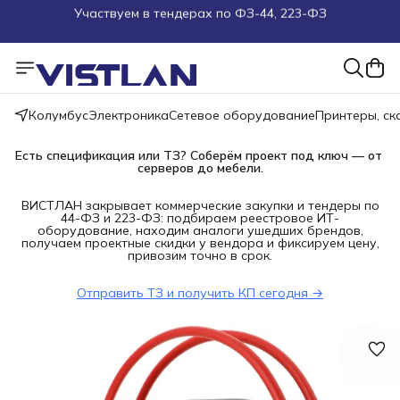
Поможем подобрать оборудование под ТЗ
Пуско-наладочные работы
Пришлите запрос на e-mail или в чат
Колумбус
Электроника
Сетевое оборудование
Принтеры, с
Есть спецификация или ТЗ? Соберём проект под ключ — от 
Более 100 000 позиций в наличии и под заказ
серверов до мебели.
ВИСТЛАН закрывает коммерческие закупки и тендеры по
44-ФЗ и 223-ФЗ: подбираем реестровое ИТ-
оборудование, находим аналоги ушедших брендов,
получаем проектные скидки у вендора и фиксируем цену,
привозим точно в срок.
Отправить ТЗ и получить КП сегодня →