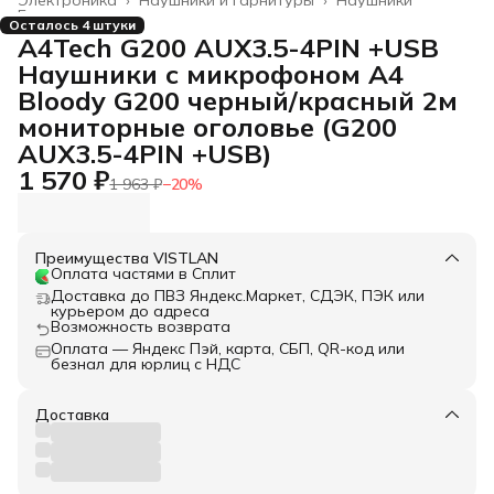
Главная
›
Осталось 4 штуки
A4Tech G200 AUX3.5-4PIN +USB
Наушники с микрофоном A4
Bloody G200 черный/красный 2м
мониторные оголовье (G200
AUX3.5-4PIN +USB)
1 570 ₽
1 963 ₽
−
20
%
Преимущества VISTLAN
Оплата частями в Сплит
Доставка до ПВЗ Яндекс.Маркет, СДЭК, ПЭК или
курьером до адреса
Возможность возврата
Оплата — Яндекс Пэй, карта, СБП, QR-код или
безнал для юрлиц с НДС
Доставка