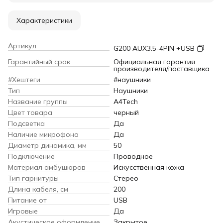
Характеристики
Артикул
G200 AUX3.5-4PIN +USB
Гарантийный срок
Официальная гарантия
производителя/поставщика
#Хештеги
#наушники
Тип
Наушники
Название группы
A4Tech
Цвет товара
черный
Подсветка
Да
Наличие микрофона
Да
Диаметр динамика, мм
50
Подключение
Проводное
Материал амбушюров
Искусственная кожа
Тип гарнитуры
Стерео
Длина кабеля, см
200
Питание от
USB
Игровые
Да
Акустическое оформление
Закрытое