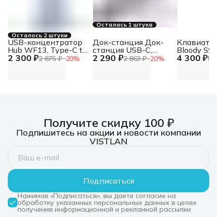
Осталась 1 штука
Осталось 2 штуки
USB-концентратор
Док-станция Док-
Клавиату
Hub WF13, Type-C to
станция USB-C,
Bloody S98
2 300 ₽
2 290 ₽
4 300 ₽
USB3.0+USB2.0*2+100W
3xUSB 3.0, 1xUSB-
Green про
2 875 ₽
−
20
%
2 863 ₽
−
20
%
5 
PD+HDMI (repl.
C/PD 3.0, 1xHDMI,
USB белы
NT08WF13-30GR)
слот SD/TF/microSD
Hub WF13, Type-C to
Док-станция USB-C,
USB3.0+USB2.0*2+100W
3xUSB 3.0, 1xUSB-
PD+HDMI (repl.
C/PD 3.0, 1xHDMI,
NT08WF13-30GR)
слот SD/TF/microSD
Получите скидку 100 ₽
Подпишитесь на акции и новости компании
VISTLAN
Подписаться
Нажимая «Подписаться», вы даете согласие на
обработку указанных персональных данных в целях
получения информационной и рекламной рассылки