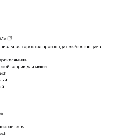
87S
циальная гарантия производителя/поставщика
врикдлямыши
овой коврик для мыши
ech
ный
ай
нь
шитые края
ech