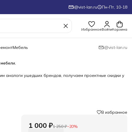
i@vist-lan.ru
Пн-Пт, 10-18
Избранное
Войти
Корзина
ремонт
Мебель
i@vist-lan.ru
 мебели.
им аналоги ушедших брендов, получаем проектные скидки у
В избранное
1 000 ₽
1 250 ₽
−
20
%