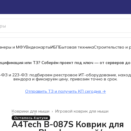
канеры и МФУ
Видеокарты
ИБП
Бытовая техника
Строительство и 
ецификация или ТЗ? Соберём проект под ключ — от серверов до
-ФЗ и 223-ФЗ: подбираем реестровое ИТ-оборудование, наход
вендора и фиксируем цену, привозим точно в срок.
Отправить ТЗ и получить КП сегодня →
Коврики для мыши
›
Игровой коврик для мыши
Главная
›
Электроника
›
Осталось 4 штуки
A4Tech B-087S Коврик для