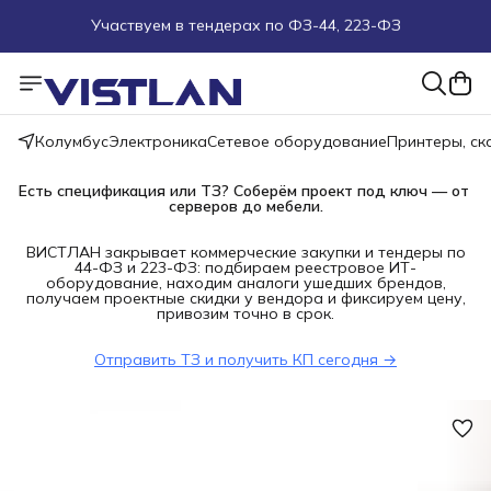
Участвуем в тендерах по ФЗ-44, 223-ФЗ
Поможем подобрать оборудование под ТЗ
Пуско-наладочные работы
Колумбус
Электроника
Сетевое оборудование
Принтеры, с
Пришлите запрос на e-mail или в чат
Есть спецификация или ТЗ? Соберём проект под ключ — от 
серверов до мебели.
Более 100 000 позиций в наличии и под заказ
ВИСТЛАН закрывает коммерческие закупки и тендеры по
44-ФЗ и 223-ФЗ: подбираем реестровое ИТ-
оборудование, находим аналоги ушедших брендов,
получаем проектные скидки у вендора и фиксируем цену,
привозим точно в срок.
Отправить ТЗ и получить КП сегодня →