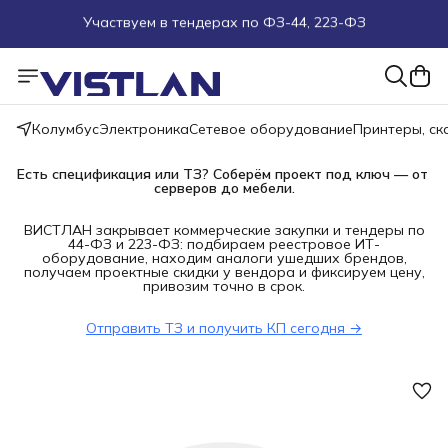
Участвуем в тендерах по ФЗ-44, 223-ФЗ
Поможем подобрать оборудование под ТЗ
Пуско-наладочные работы
Колумбус
Электроника
Сетевое оборудование
Принтеры, с
Пришлите запрос на e-mail или в чат
Есть спецификация или ТЗ? Соберём проект под ключ — от 
серверов до мебели.
Более 100 000 позиций в наличии и под заказ
ВИСТЛАН закрывает коммерческие закупки и тендеры по
44-ФЗ и 223-ФЗ: подбираем реестровое ИТ-
оборудование, находим аналоги ушедших брендов,
получаем проектные скидки у вендора и фиксируем цену,
привозим точно в срок.
Отправить ТЗ и получить КП сегодня →