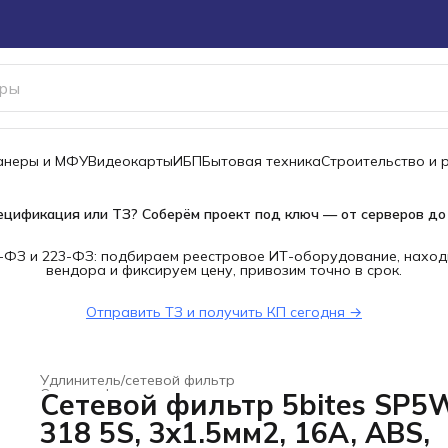
канеры и МФУ
Видеокарты
ИБП
Бытовая техника
Строительство и 
ецификация или ТЗ? Соберём проект под ключ — от серверов до
-ФЗ и 223-ФЗ: подбираем реестровое ИТ-оборудование, наход
вендора и фиксируем цену, привозим точно в срок.
Отправить ТЗ и получить КП сегодня →
Удлинитель/сетевой фильтр
Сетевые фильтры, разветвители и удлинители
›
Сетевой фильтр 5bites SP5
Главная
›
Электроника
›
318 5S, 3x1.5мм2, 16A, ABS,