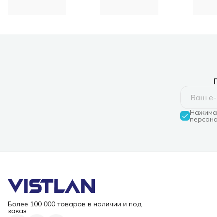
Концентратор USB-C,
кордов
патч-
2xUSB 3.0, 2xUSB-C
Нажимая
персона
Более 100 000 товаров в наличии и под
заказ