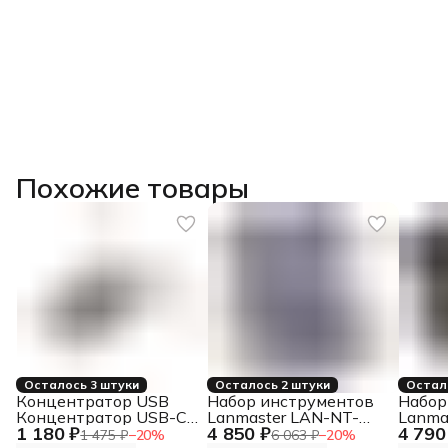
Похожие товары
Осталось 3 штуки
Осталось 2 штуки
Остал
Концентратор USB
Набор инструментов
Набор
Концентратор USB-C,
Lanmaster LAN-NT-
Lanma
1 180 ₽
4 850 ₽
4 790
2xUSB 3.0, 2xUSB-C
TK/PATCH для патч-
TK/PA
1 475 ₽
−
20
%
6 063 ₽
−
20
%