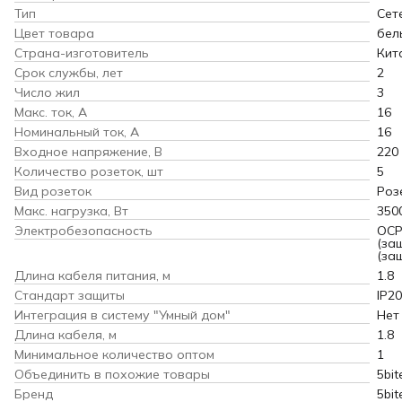
Тип
Сет
Цвет товара
бел
Страна-изготовитель
Кит
Срок службы, лет
2
Число жил
3
Макс. ток, А
16
Номинальный ток, А
16
Входное напряжение, В
220
Количество розеток, шт
5
Вид розеток
Розе
Макс. нагрузка, Вт
350
Электробезопасность
OCP
(за
(за
Длина кабеля питания, м
1.8
Стандарт защиты
IP20
Интеграция в систему "Умный дом"
Нет
Длина кабеля, м
1.8
Минимальное количество оптом
1
Объединить в похожие товары
5bit
Бренд
5bit