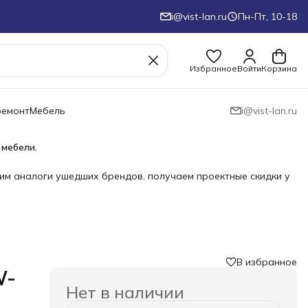
i@vist-lan.ru
Пн-Пт, 10-18
Избранное
Войти
Корзина
ремонт
Мебель
i@vist-lan.ru
 мебели.
им аналоги ушедших брендов, получаем проектные скидки у
В избранное
W-
Нет в наличии