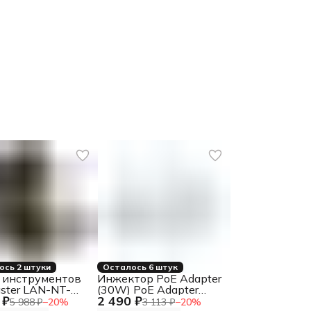
ось 2 штуки
Осталось 6 штук
 инструментов
Инжектор PoE Adapter
ster LAN-NT-
(30W) PoE Adapter
 ₽
2 490 ₽
TCH-TST для
(30W)
5 988 ₽
−
20
%
3 113 ₽
−
20
%