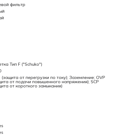
евой фильтр
ый
ай
тка Тип F ("Schuko")
0
 (защита от перегрузки по току); Заземление; OVP
щита от подачи повышенного напряжения); SCP
щита от короткого замыкания)
es
es