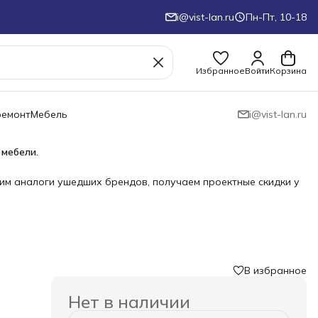
i@vist-lan.ru
Пн-Пт, 10-18
Избранное
Войти
Корзина
ремонт
Мебель
i@vist-lan.ru
 мебели.
им аналоги ушедших брендов, получаем проектные скидки у
В избранное
Нет в наличии