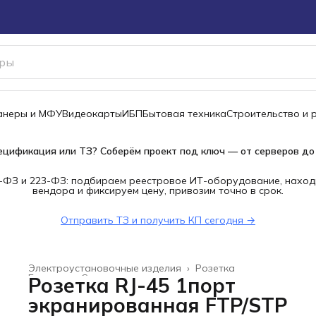
канеры и МФУ
Видеокарты
ИБП
Бытовая техника
Строительство и 
ецификация или ТЗ? Соберём проект под ключ — от серверов до
-ФЗ и 223-ФЗ: подбираем реестровое ИТ-оборудование, наход
вендора и фиксируем цену, привозим точно в срок.
Отправить ТЗ и получить КП сегодня →
Электроустановочные изделия
›
Розетка
Главная
›
Строительство и ремонт
›
Розетка RJ-45 1порт
экранированная FTP/STP