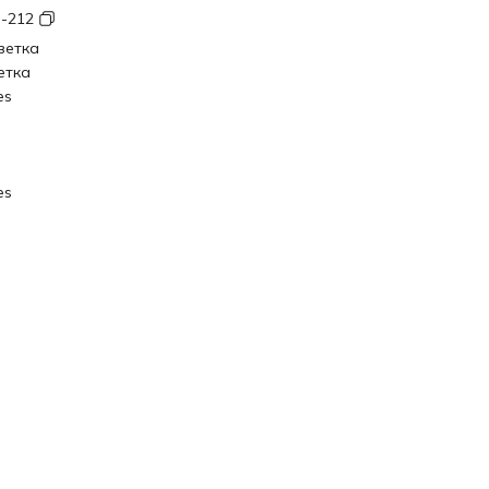
-212
зетка
етка
es
es