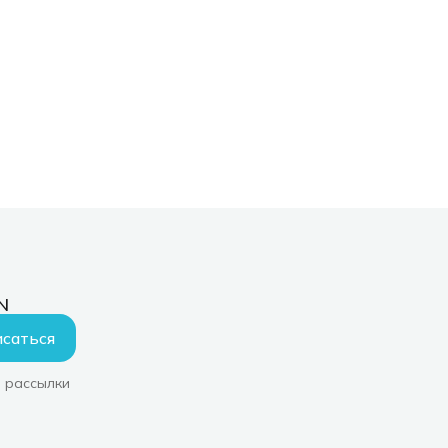
N
саться
 рассылки