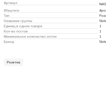
Артикул
NAS
#Хештеги
#ро
Тип
Роз
Название группы
5bit
Единиц в одном товаре
1
Кол-во постов
1
Минимальное количество оптом
1
Бренд
5bit
Розетка