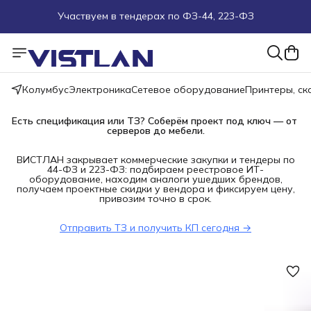
Поможем подобрать оборудование под ТЗ
Пуско-наладочные работы
Колумбус
Электроника
Сетевое оборудование
Принтеры, с
Пришлите запрос на e-mail или в чат
Есть спецификация или ТЗ? Соберём проект под ключ — от 
серверов до мебели.
Более 100 000 позиций в наличии и под заказ
ВИСТЛАН закрывает коммерческие закупки и тендеры по
44-ФЗ и 223-ФЗ: подбираем реестровое ИТ-
оборудование, находим аналоги ушедших брендов,
получаем проектные скидки у вендора и фиксируем цену,
привозим точно в срок.
Отправить ТЗ и получить КП сегодня →