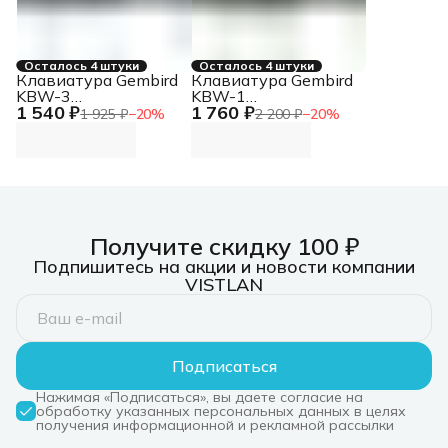
Осталось 4 штуки
Осталось 4 штуки
Клавиатура Gembird
Клавиатура Gembird
KBW-3
KBW-1
1 540 ₽
1 760 ₽
беспроводная, USB,
беспроводная, USB,
1 925 ₽
−
20
%
2 200 ₽
−
20
%
серебристый/
серебристый
черный
Получите скидку 100 ₽
Подпишитесь на акции и новости компании
VISTLAN
Подписаться
Нажимая «Подписаться», вы даете согласие на
обработку указанных персональных данных в целях
получения информационной и рекламной рассылки