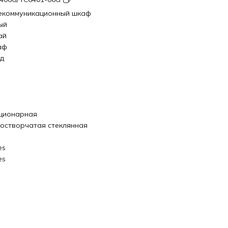
екоммуникационный шкаф
ый
ай
аф
од
ционарная
остворчатая стеклянная
es
es