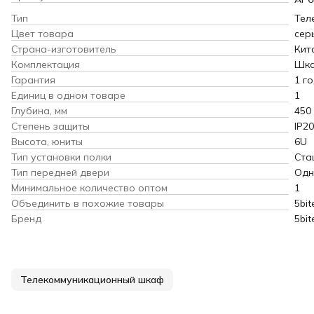
Тип
Тел
Цвет товара
сер
Страна-изготовитель
Кит
Комплектация
Шк
Гарантия
1 г
Единиц в одном товаре
1
Глубина, мм
450
Степень защиты
IP20
Высота, юниты
6U
Тип установки полки
Ста
Тип передней двери
Одн
Минимальное количество оптом
1
Объединить в похожие товары
5bit
Бренд
5bit
Телекоммуникационный шкаф