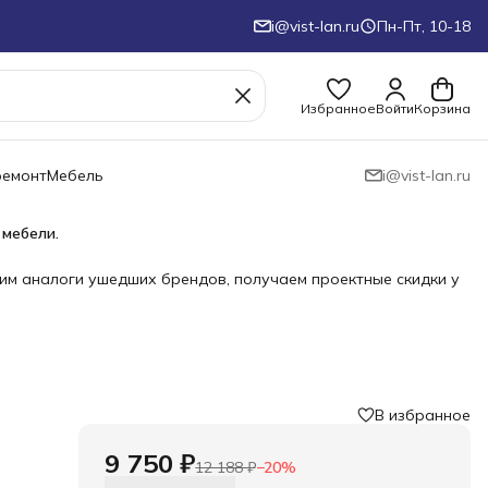
i@vist-lan.ru
Пн-Пт, 10-18
Избранное
Войти
Корзина
ремонт
Мебель
i@vist-lan.ru
 мебели.
им аналоги ушедших брендов, получаем проектные скидки у
В избранное
›
9 750 ₽
12 188 ₽
−
20
%