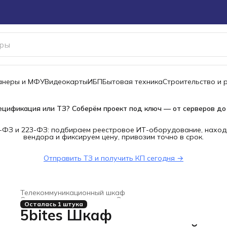
канеры и МФУ
Видеокарты
ИБП
Бытовая техника
Строительство и 
ецификация или ТЗ? Соберём проект под ключ — от серверов до
-ФЗ и 223-ФЗ: подбираем реестровое ИТ-оборудование, наход
вендора и фиксируем цену, привозим точно в срок.
Отправить ТЗ и получить КП сегодня →
Телекоммуникационный шкаф
Строительство и ремонт
›
Электроустановочные изделия
Осталась 1 штука
Главная
›
5bites Шкаф