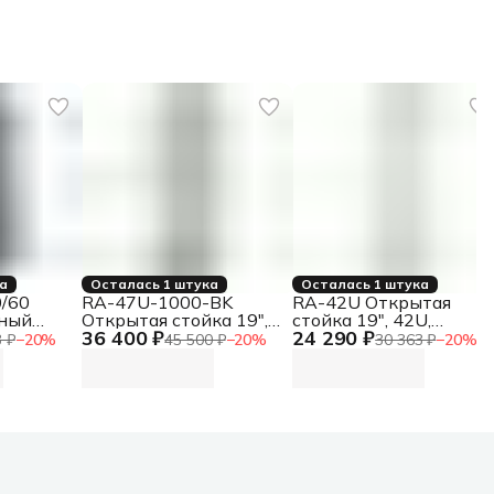
ка
Осталась 1 штука
Осталась 1 штука
/60
RA-47U-1000-BK
RA-42U Открытая
ный
Открытая стойка 19",
стойка 19", 42U,
36 400 ₽
24 290 ₽
кационный
47U, двухрамная,
двухрамная,
 ₽
−
20
%
45 500 ₽
−
20
%
30 363 ₽
−
20
%
й для
усиленная, цвет
усиленная, цвет серый
льного
черный
 32U
0mm
дняя
задняя