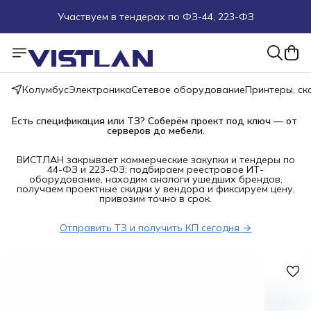
Участвуем в тендерах по ФЗ-44, 223-ФЗ
Поможем подобрать оборудование под ТЗ
Пуско-наладочные работы
Колумбус
Электроника
Сетевое оборудование
Принтеры, с
Пришлите запрос на e-mail или в чат
Есть спецификация или ТЗ? Соберём проект под ключ — от 
серверов до мебели.
Более 100 000 позиций в наличии и под заказ
ВИСТЛАН закрывает коммерческие закупки и тендеры по
44-ФЗ и 223-ФЗ: подбираем реестровое ИТ-
оборудование, находим аналоги ушедших брендов,
получаем проектные скидки у вендора и фиксируем цену,
привозим точно в срок.
Отправить ТЗ и получить КП сегодня →