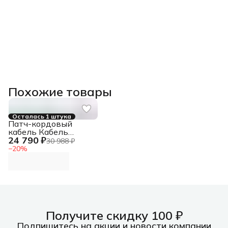
Похожие товары
Осталась 1 штука
Патч-кордовый
кабель Кабель
24 790 ₽
LANMASTER патч-
30 988 ₽
кордовый UTP, 4x2,
−
20
%
кат 5E, 350Mhz,
LSZH, зеленый, 305
м
Получите скидку 100 ₽
Подпишитесь на акции и новости компании