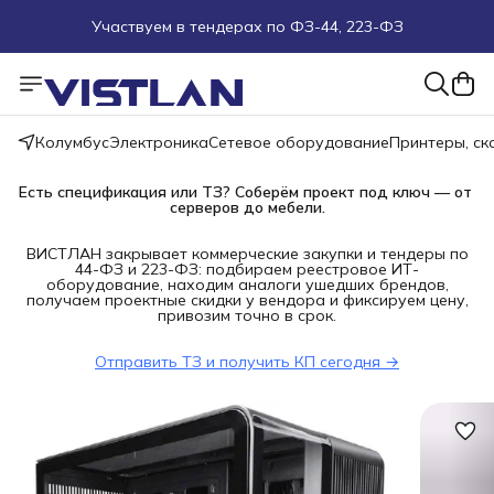
Участвуем в тендерах по ФЗ-44, 223-ФЗ
Поможем подобрать оборудование под ТЗ
Пуско-наладочные работы
Колумбус
Электроника
Сетевое оборудование
Принтеры, с
Пришлите запрос на e-mail или в чат
Есть спецификация или ТЗ? Соберём проект под ключ — от 
серверов до мебели.
Более 100 000 позиций в наличии и под заказ
ВИСТЛАН закрывает коммерческие закупки и тендеры по
44-ФЗ и 223-ФЗ: подбираем реестровое ИТ-
оборудование, находим аналоги ушедших брендов,
получаем проектные скидки у вендора и фиксируем цену,
привозим точно в срок.
Отправить ТЗ и получить КП сегодня →