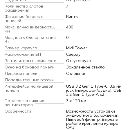
Количество слотов
7
расширения
Фиксация боковых
Винты
панелей
Макс. длина видеокарты,
400
мм
Мощность блока питания,
0
Вт
Размер корпуса
Midi Tower
Расположение БП
Сверху
Вентиляторы в комплекте
Отсутствуют
Окно на боковой панели
Закаленное стекло
Лицевая панель
Сплошная
Дополнительные отсеки
-
Интерфейсы на лицевой
USB 3.2 Gen 1 Type-C; 3.5 мм
панели
jack (микрофон/аудио); USB
3.2 Gen 1 Type-A x2
Поддержка нижних
3 x 120 мм
вентиляторов
Особенности
Возможность установки
жидкостного охлаждения;
Пылевой фильтр; Вырез в
районе крепления кулера
CPU