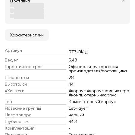
Доставка
Характеристики
Артикул
RT7-BK
Вес, кг
5.48
Гарантийный срок
Официальная гарантия
производителя/поставщика
Ширина, см
28
Высота, см
44
#Хештеги
#корпус #корпускомпьютера
#компьютерныйкорпус
Тип
Компьютерный корпус
Название группы
1stPlayer
Цвет товара
черный
Глубина, см
44.3
Комплектация
-
Подсветка
Отсутствует