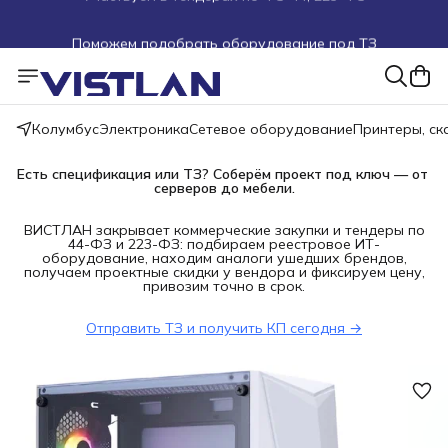
Поможем подобрать оборудование под ТЗ
Пуско-наладочные работы
Пришлите запрос на e-mail или в чат
Колумбус
Электроника
Сетевое оборудование
Принтеры, с
Более 100 000 позиций в наличии и под заказ
Есть спецификация или ТЗ? Соберём проект под ключ — от 
серверов до мебели.
ВИСТЛАН закрывает коммерческие закупки и тендеры по
44-ФЗ и 223-ФЗ: подбираем реестровое ИТ-
оборудование, находим аналоги ушедших брендов,
получаем проектные скидки у вендора и фиксируем цену,
привозим точно в срок.
Отправить ТЗ и получить КП сегодня →