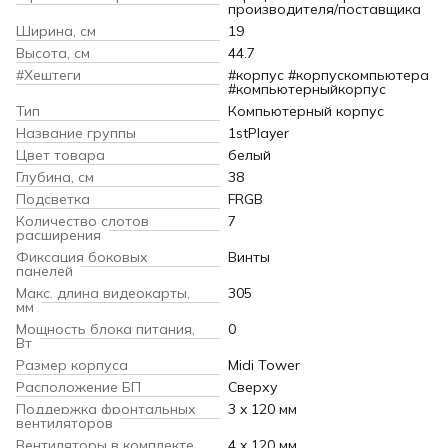
производителя/поставщика
Ширина, см
19
Высота, см
44.7
#Хештеги
#корпус #корпускомпьютера
#компьютерныйкорпус
Тип
Компьютерный корпус
Название группы
1stPlayer
Цвет товара
белый
Глубина, см
38
Подсветка
FRGB
Количество слотов
7
расширения
Фиксация боковых
Винты
панелей
Макс. длина видеокарты,
305
мм
Мощность блока питания,
0
Вт
Размер корпуса
Midi Tower
Расположение БП
Сверху
Поддержка фронтальных
3 x 120 мм
вентиляторов
Вентиляторы в комплекте
4 x 120 мм