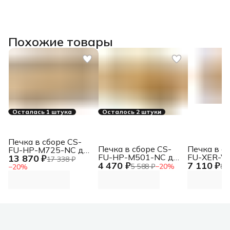
Похожие товары
Осталась 1 штука
Осталось 2 штуки
Печка в сборе CS-
Печка в сборе CS-
Печка в с
FU-HP-M725-NC для
FU-HP-M501-NC для
FU-XER-V
13 870 ₽
LJ 700 M712/M725
17 338 ₽
4 470 ₽
7 110 ₽
LJ Pro M501, LJ
(115R0011
MFP
5 588 ₽
−
20
%
8 
−
20
%
Enterprise M506,
для Xerox 
M507
C7020/C7
180000стр