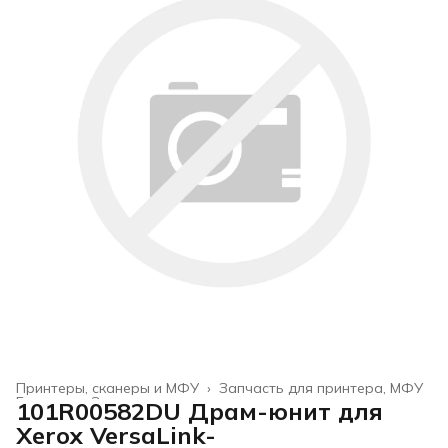
Принтеры, сканеры и МФУ
›
Запчасть для принтера, МФУ
Главная
›
Электроника
›
101R00582DU Драм-юнит для
Xerox VersaLink-