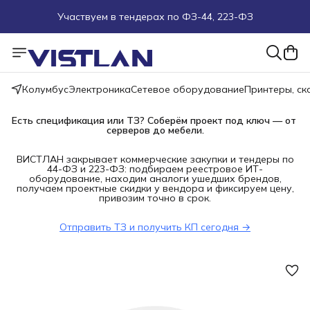
Участвуем в тендерах по ФЗ-44, 223-ФЗ
Поможем подобрать оборудование под ТЗ
Пуско-наладочные работы
Колумбус
Электроника
Сетевое оборудование
Принтеры, с
Пришлите запрос на e-mail или в чат
Есть спецификация или ТЗ? Соберём проект под ключ — от 
серверов до мебели.
Более 100 000 позиций в наличии и под заказ
ВИСТЛАН закрывает коммерческие закупки и тендеры по
44-ФЗ и 223-ФЗ: подбираем реестровое ИТ-
оборудование, находим аналоги ушедших брендов,
получаем проектные скидки у вендора и фиксируем цену,
привозим точно в срок.
Отправить ТЗ и получить КП сегодня →