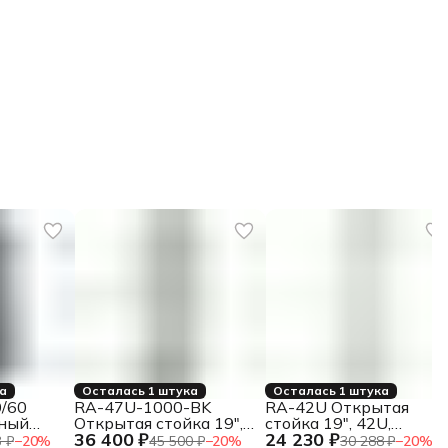
ка
Осталась 1 штука
Осталась 1 штука
/60
RA-47U-1000-BK
RA-42U Открытая
ный
Открытая стойка 19",
стойка 19", 42U,
36 400 ₽
24 230 ₽
кационный
47U, двухрамная,
двухрамная,
 ₽
−
20
%
45 500 ₽
−
20
%
30 288 ₽
−
20
%