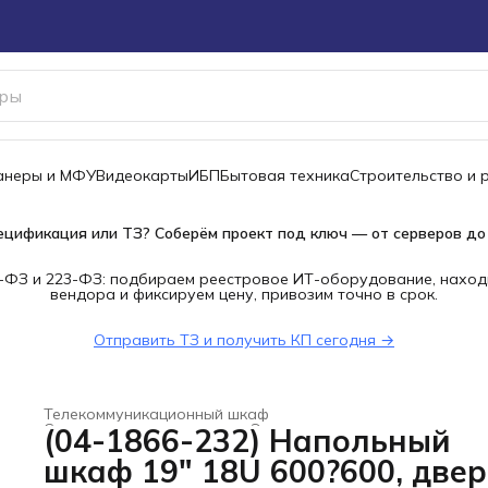
канеры и МФУ
Видеокарты
ИБП
Бытовая техника
Строительство и 
ецификация или ТЗ? Соберём проект под ключ — от серверов до
-ФЗ и 223-ФЗ: подбираем реестровое ИТ-оборудование, наход
вендора и фиксируем цену, привозим точно в срок.
Отправить ТЗ и получить КП сегодня →
Телекоммуникационный шкаф
Строительство и ремонт
›
Электроустановочные изделия
(04-1866-232) Напольный
Главная
›
шкаф 19" 18U 600?600, двер