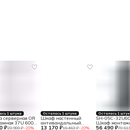
ась 1 штука
Осталась 1 штука
Осталась 1 шту
а серверная OR
Шкаф настенный
SH-05C-32U60
амная 37U 600-
антивандальный
Шкаф монтаж
0 ₽
13 170 ₽
56 490 ₽
м, комплект
распашной WAR 10U
телекоммуни
20 900 ₽
−
20
%
16 463 ₽
−
20
%
70 613