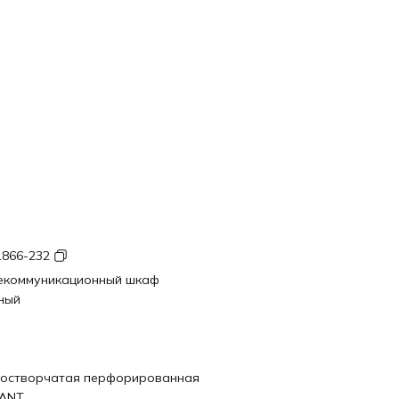
1866-232
екоммуникационный шкаф
ный
остворчатая перфорированная
ANT