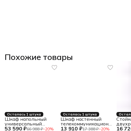
Похожие товары
Осталась 1 штука
Осталась 1 штука
Остал
Шкаф напольный
Шкаф настенный
Стойк
универсальный
телекоммуникационный
двухр
53 590 ₽
13 910 ₽
16 72
серверный R 32U
W 9U 600х450х500мм,
1000м
66 988 ₽
−
20
%
17 388 ₽
−
20
%