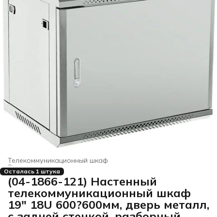
Телекоммуникационный шкаф
Электроустановочные изделия
›
Осталась 1 штука
Главная
›
Строительство и ремонт
›
(04-1866-121) Настенный
телекоммуникационный шкаф
19" 18U 600?600мм, дверь металл,
с задней стенкой, разборный,