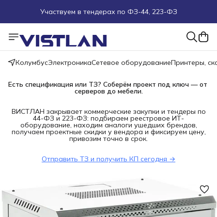
Участвуем в тендерах по ФЗ-44, 223-ФЗ
Поможем подобрать оборудование под ТЗ
Пуско-наладочные работы
Колумбус
Электроника
Сетевое оборудование
Принтеры, с
Пришлите запрос на e-mail или в чат
Есть спецификация или ТЗ? Соберём проект под ключ — от 
серверов до мебели.
Более 100 000 позиций в наличии и под заказ
ВИСТЛАН закрывает коммерческие закупки и тендеры по
44-ФЗ и 223-ФЗ: подбираем реестровое ИТ-
оборудование, находим аналоги ушедших брендов,
получаем проектные скидки у вендора и фиксируем цену,
привозим точно в срок.
Отправить ТЗ и получить КП сегодня →