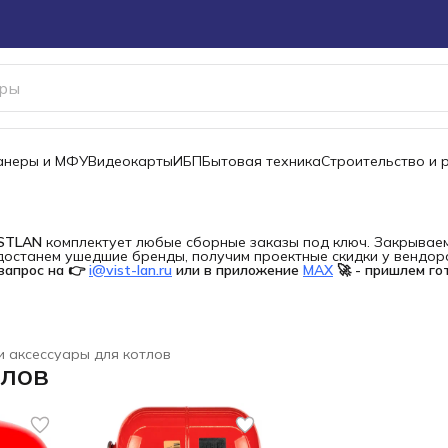
канеры и МФУ
Видеокарты
ИБП
Бытовая техника
Строительство и 
ISTLAN
комплектует любые сборные заказы под ключ. Закрываем 
останем ушедшие бренды, получим проектные скидки у вендора 
запрос на 👉
i@vist-lan.ru
или в приложение
MAX
🚀 - пришлем го
и аксессуары для котлов
тлов