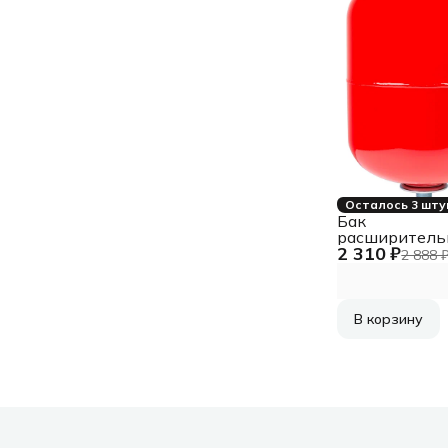
Осталось 3 шту
Бак
расширитель
2 310 ₽
Джилекс В 14
2 888 
системы отоп
красный (781
В корзину