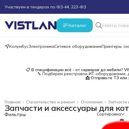
Участвуем в тендерах по ФЗ-44, 223-ФЗ
Поможем подобрать оборудование под ТЗ
Каталог
Пуско-наладочные работы
Колумбус
Электроника
Сетевое оборудование
Принтеры, с
Пришлите запрос на e-mail или в чат
Более 100 000 позиций в наличии и под заказ
📋
В спецификации всё - от серверов до мебели?
V
🔧 Подберем реестровое ИТ-оборудование, д
📩 Отправьте ТЗ или 
Главная
›
Строительство и ремонт
›
Отопление
›
Запчасти 
Запчасти и аксессуары для ко
Фильтры
Сортировка