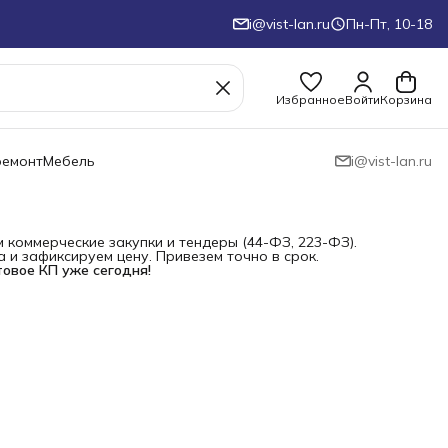
i@vist-lan.ru
Пн-Пт, 10-18
Избранное
Войти
Корзина
ремонт
Мебель
i@vist-lan.ru
коммерческие закупки и тендеры (44-ФЗ, 223-ФЗ).
и зафиксируем цену. Привезем точно в срок.
товое КП уже сегодня!