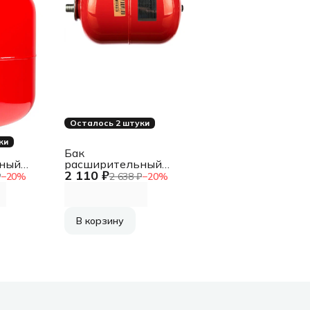
Осталось 2 штуки
ки
Бак
ный
расширительный
2 110 ₽
 для
Джилекс В 10 для
₽
−
20
%
2 638 ₽
−
20
%
ления
системы отопления
4)
красный (7810)
В корзину