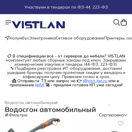
Участвуем в тендерах по ФЗ-44, 223-ФЗ
Поможем подобрать оборудование под ТЗ
Пуско-наладочные работы
Колумбус
Электроника
Сетевое оборудование
Принтеры, с
Пришлите запрос на e-mail или в чат
📋
В спецификации всё - от серверов до мебели?
VISTLAN
комплектует любые сборные заказы под ключ. Закрываем
Более 100 000 позиций в наличии и под заказ
коммерческие закупки и тендеры (44-ФЗ, 223-ФЗ).
🔧 Подберем реестровое ИТ-оборудование, достанем
ушедшие бренды, получим проектные скидки у вендора и
зафиксируем цену. Привезем точно в срок.
📩 Отправьте ТЗ или запрос на 👉
i@vist-lan.ru
или в 
приложение
MAX
🚀 - пришлем готовое КП уже сегодня!
Водосгон автомобильный
Автотовары
›
Товары для уборки, чистки автомобиля
›
Водосгон автомобильный
Главная
›
Фильтры
Сортировка