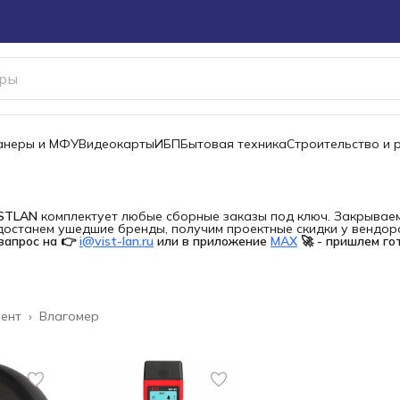
канеры и МФУ
Видеокарты
ИБП
Бытовая техника
Строительство и 
ISTLAN
комплектует любые сборные заказы под ключ. Закрываем 
останем ушедшие бренды, получим проектные скидки у вендора 
запрос на 👉
i@vist-lan.ru
или в приложение
MAX
🚀 - пришлем го
мент
›
Влагомер