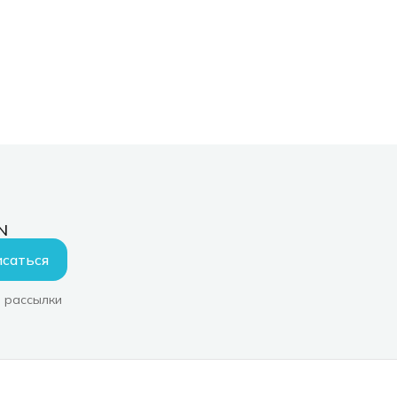
N
саться
 рассылки