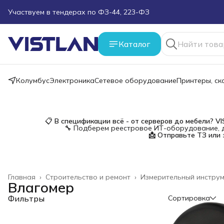
Участвуем в тендерах по ФЗ-44, 223-ФЗ
Поможем подобрать оборудование под ТЗ
Каталог
Пуско-наладочные работы
Колумбус
Электроника
Сетевое оборудование
Принтеры, с
Пришлите запрос на e-mail или в чат
Более 100 000 позиций в наличии и под заказ
📋
В спецификации всё - от серверов до мебели?
V
🔧 Подберем реестровое ИТ-оборудование, д
📩 Отправьте ТЗ или 
Главная
›
Строительство и ремонт
›
Измерительный инстру
Влагомер
Фильтры
Сортировка