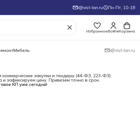
i@vist-lan.ru
Пн-Пт, 10-18
Избранное
Войти
Корзина
ремонт
Мебель
i@vist-lan.ru
коммерческие закупки и тендеры (44-ФЗ, 223-ФЗ).
и зафиксируем цену. Привезем точно в срок.
товое КП уже сегодня!