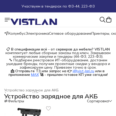
Участвуем в тендерах по ФЗ-44, 223-ФЗ
Поможем подобрать оборудование под ТЗ
Пуско-наладочные работы
Колумбус
Электроника
Сетевое оборудование
Принтеры, с
Пришлите запрос на e-mail или в чат
📋
В спецификации всё - от серверов до мебели?
VISTLAN
комплектует любые сборные заказы под ключ. Закрываем
Более 100 000 позиций в наличии и под заказ
коммерческие закупки и тендеры (44-ФЗ, 223-ФЗ).
🔧 Подберем реестровое ИТ-оборудование, достанем
ушедшие бренды, получим проектные скидки у вендора и
зафиксируем цену. Привезем точно в срок.
📩 Отправьте ТЗ или запрос на 👉
i@vist-lan.ru
или в 
приложение
MAX
🚀 - пришлем готовое КП уже сегодня!
Устройство зарядное для АКБ
Автотовары
›
АКБ и пуско-зарядные устройства
›
Устройство зарядное для АКБ
Главная
›
Фильтры
Сортировка