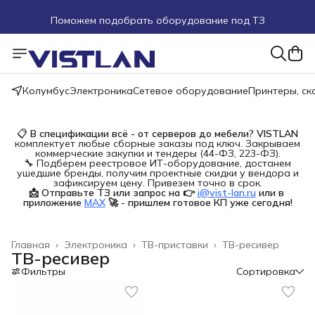
Поможем подобрать оборудование под ТЗ
Пуско-наладочные работы
Пришлите запрос на e-mail или в чат
Колумбус
Электроника
Сетевое оборудование
Принтеры, с
Более 100 000 позиций в наличии и под заказ
📋
В спецификации всё - от серверов до мебели?
VISTLAN
комплектует любые сборные заказы под ключ. Закрываем
коммерческие закупки и тендеры (44-ФЗ, 223-ФЗ).
🔧 Подберем реестровое ИТ-оборудование, достанем
ушедшие бренды, получим проектные скидки у вендора и
зафиксируем цену. Привезем точно в срок.
📩 Отправьте ТЗ или запрос на 👉
i@vist-lan.ru
или в 
приложение
MAX
🚀 - пришлем готовое КП уже сегодня!
Главная
›
Электроника
›
ТВ-приставки
›
ТВ-ресивер
ТВ-ресивер
Фильтры
Сортировка