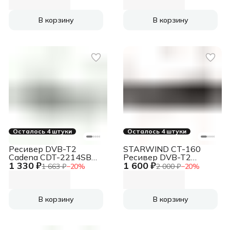
В корзину
В корзину
Осталось 4 штуки
Осталось 4 штуки
Ресивер DVB-T2
STARWIND CT-160
Cadena CDT-2214SB
Ресивер DVB-T2
1 330 ₽
1 600 ₽
белый
черный
1 663 ₽
−
20
%
2 000 ₽
−
20
%
В корзину
В корзину