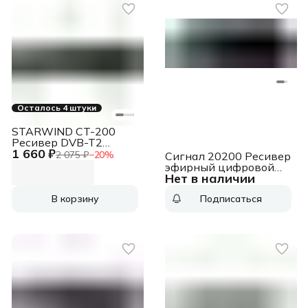
Осталось 4 штуки
STARWIND CT-200
Ресивер DVB-T2
1 660 ₽
черный
2 075 ₽
−
20
%
Сигнал 20200 Ресивер
эфирный цифровой
Нет в наличии
DVB-T2 HD HD-600RU
металл, дисплей, Эфир
В корзину
Подписаться