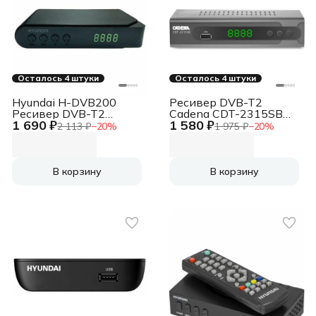
Осталось 4 штуки
Осталось 4 штуки
Hyundai H-DVB200
Ресивер DVB-T2
Ресивер DVB-T2
Cadena CDT-2315SB
1 690 ₽
1 580 ₽
черный
черный
2 113 ₽
−
20
%
1 975 ₽
−
20
%
В корзину
В корзину