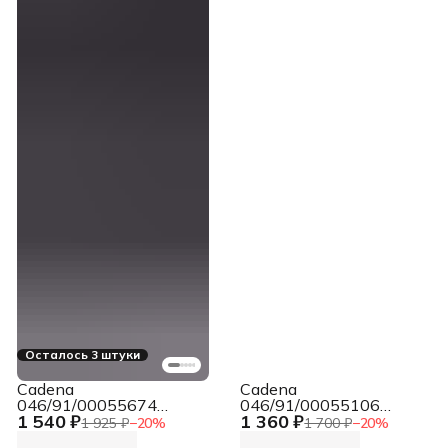
Осталось 3 штуки
Cadena
Cadena
046/91/00055674
046/91/00055106
1 540 ₽
1 360 ₽
Ресивер DVB-T2 CDT-
Приемник цифровой
1 925 ₽
−
20
%
1 700 ₽
−
20
%
2311 MINI черный
эфирный CDT-2291SB