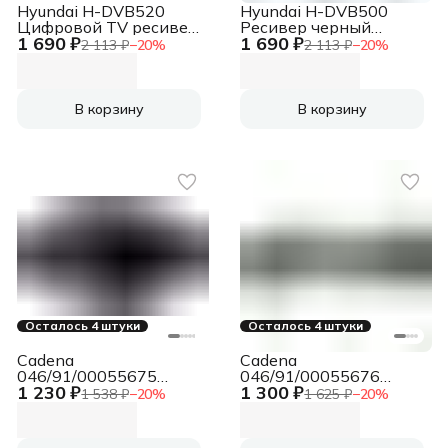
Hyundai H-DVB520
Hyundai H-DVB500
Цифровой TV ресивер
Ресивер черный
1 690 ₽
1 690 ₽
черный
Цифровой TV
2 113 ₽
−
20
%
2 113 ₽
−
20
%
В корзину
В корзину
Осталось 4 штуки
Осталось 4 штуки
Cadena
Cadena
046/91/00055675
046/91/00055676
1 230 ₽
1 300 ₽
Приемник цифровой
Приемник цифровой
1 538 ₽
−
20
%
1 625 ₽
−
20
%
эфирный CDT-2388S
эфирный CDT-2351SB