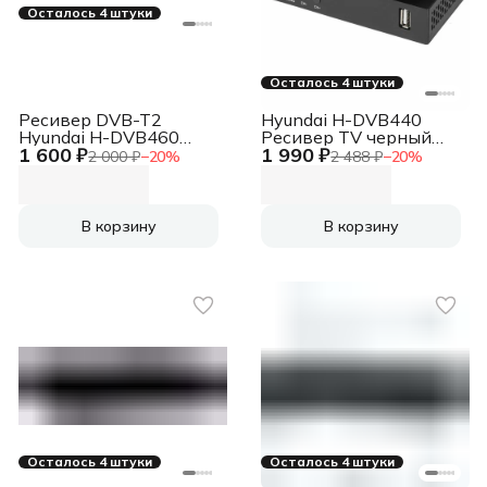
Осталось 4 штуки
Осталось 4 штуки
Ресивер DVB-T2
Hyundai H-DVB440
Hyundai H-DVB460
Ресивер TV черный
1 600 ₽
1 990 ₽
черный
Цифровой
2 000 ₽
−
20
%
2 488 ₽
−
20
%
В корзину
В корзину
Осталось 4 штуки
Осталось 4 штуки