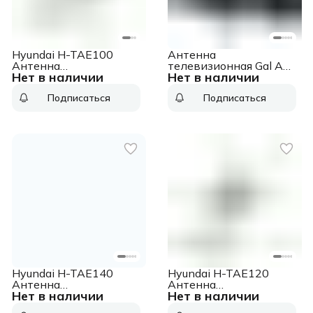
Hyundai H-TAE100
Антенна
Антенна
телевизионная Gal AR-
Нет в наличии
Нет в наличии
телевизионная 9дБ
170 30дБ активная
пассивная
черный каб.:1.5м
Подписаться
Подписаться
серебристый
Hyundai H-TAE140
Hyundai H-TAE120
Антенна
Антенна
Нет в наличии
Нет в наличии
телевизионная 11дБ
телевизионная 11дБ
пассивная
пассивная