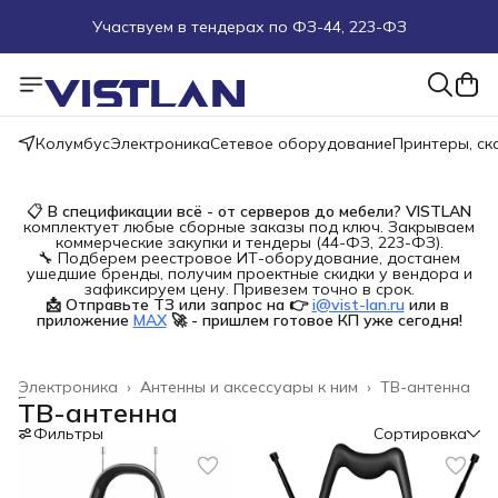
Участвуем в тендерах по ФЗ-44, 223-ФЗ
Поможем подобрать оборудование под ТЗ
Пуско-наладочные работы
Колумбус
Электроника
Сетевое оборудование
Принтеры, с
Пришлите запрос на e-mail или в чат
📋
В спецификации всё - от серверов до мебели?
VISTLAN
комплектует любые сборные заказы под ключ. Закрываем
Более 100 000 позиций в наличии и под заказ
коммерческие закупки и тендеры (44-ФЗ, 223-ФЗ).
🔧 Подберем реестровое ИТ-оборудование, достанем
ушедшие бренды, получим проектные скидки у вендора и
зафиксируем цену. Привезем точно в срок.
📩 Отправьте ТЗ или запрос на 👉
i@vist-lan.ru
или в 
приложение
MAX
🚀 - пришлем готовое КП уже сегодня!
Электроника
›
Антенны и аксессуары к ним
›
ТВ-антенна
Главная
›
ТВ-антенна
Фильтры
Сортировка