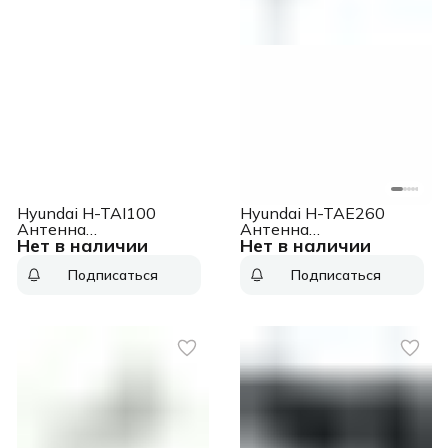
Hyundai H-TAI100
Hyundai H-TAE260
Антенна
Антенна
Нет в наличии
Нет в наличии
телевизионная 3дБ
телевизионная
пассивная черный
пассивная
Подписаться
Подписаться
серебристый