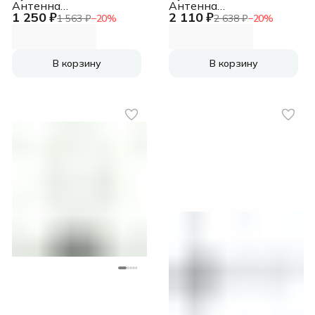
Антенна
Антенна
1 250 ₽
2 110 ₽
телевизионная 3дБ
телевизионная 30дБ
1 563 ₽
−
20
%
2 638 ₽
−
20
%
пассивная черный
активная черный
В корзину
В корзину