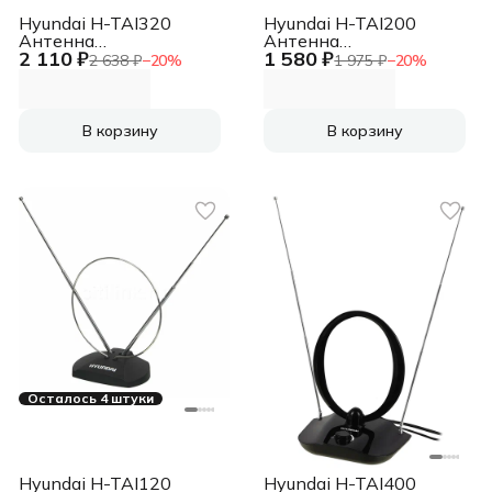
Hyundai H-TAI320
Hyundai H-TAI200
Антенна
Антенна
2 110 ₽
1 580 ₽
телевизионная 30дБ
телевизионная 15дБ
2 638 ₽
−
20
%
1 975 ₽
−
20
%
активная черный
активная черный
В корзину
В корзину
Осталось 4 штуки
Hyundai H-TAI120
Hyundai H-TAI400