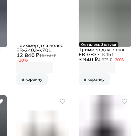
Триммер для волос
Осталось 3 штуки
с
Триммер для волос
ER-2403-K701
ER-GB37-K451
12 840 ₽
8887549291791
16 050 ₽
3 940 ₽
8887549524479
PANASONIC
4 925 ₽
−
20
%
−
20
%
PANASONIC
В корзину
В корзину