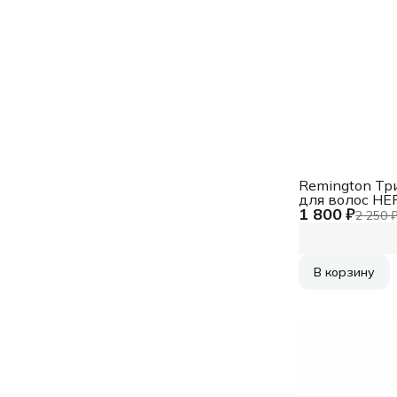
Remington Тр
для волос HE
1 800 ₽
FOLD OUT MP
2 250 
REMINGTON
В корзину