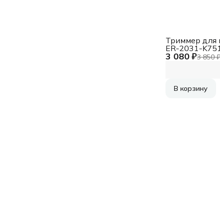
Триммер для 
ER-2031-K75
3 080 ₽
88875495280
3 850 
PANASONIC
В корзину