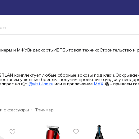
канеры и МФУ
Видеокарты
ИБП
Бытовая техника
Строительство и 
ISTLAN
комплектует любые сборные заказы под ключ. Закрываем 
останем ушедшие бренды, получим проектные скидки у вендора 
запрос на 👉
i@vist-lan.ru
или в приложение
MAX
🚀 - пришлем го
 и аксессуары
›
Триммер