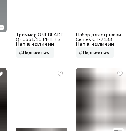
Триммер ONEBLADE
Набор для стрижки
QP6551/15 PHILIPS
Centek CT-2133
Нет в наличии
Нет в наличии
(черный) 4 насадки,
4 гребня, база с
Подписаться
Подписаться
подзарядкой