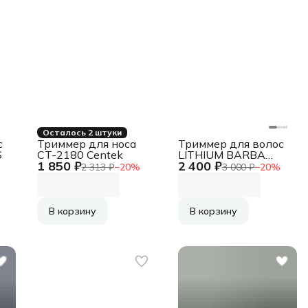
Осталось 2 штуки
с
Триммер для носа
Триммер для волос
S
CT-2180 Centek
LITHIUM BARBA
1 850 ₽
2 400 ₽
BEARD MB350L
2 313 ₽
−
20
%
3 000 ₽
−
20
%
REMINGTON
В корзину
В корзину