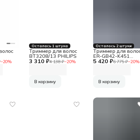
Осталась 1 штука
Осталось 2 штуки
волос
Триммер для волос
Триммер для воло
BT3208/13 PHILIPS
ER-GB42-K451
3 310 ₽
5 420 ₽
8887549665691
₽
−
20
%
4 138 ₽
−
20
%
6 775 ₽
−
20
%
PANASONIC
В корзину
В корзину