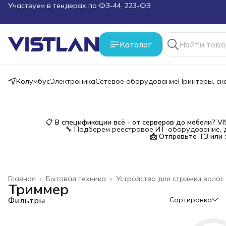
Поможем подобрать оборудование под ТЗ
Пуско-наладочные работы
Каталог
Пришлите запрос на e-mail или в чат
Колумбус
Электроника
Сетевое оборудование
Принтеры, с
Более 100 000 позиций в наличии и под заказ
📋
В спецификации всё - от серверов до мебели?
V
🔧 Подберем реестровое ИТ-оборудование, д
📩 Отправьте ТЗ или 
Главная
›
Бытовая техника
›
Устройства для стрижки волос
Триммер
Фильтры
Сортировка