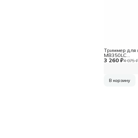
Триммер для 
MB350LC
3 260 ₽
REMINGTON
4 075 
В корзину