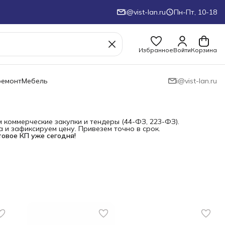
i@vist-lan.ru
Пн-Пт, 10-18
Избранное
Войти
Корзина
ремонт
Мебель
i@vist-lan.ru
коммерческие закупки и тендеры (44-ФЗ, 223-ФЗ).
и зафиксируем цену. Привезем точно в срок.
товое КП уже сегодня!