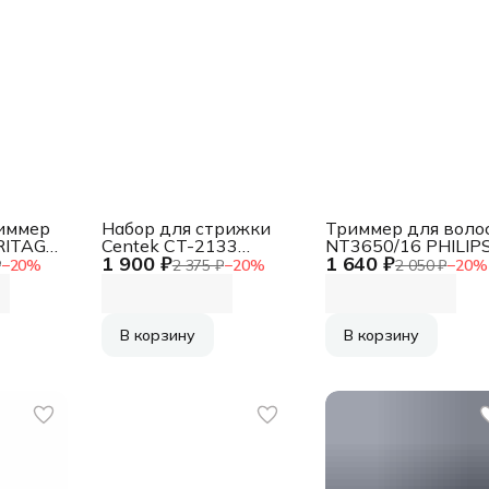
иммер
Набор для стрижки
Триммер для воло
RITAGE
Centek CT-2133
NT3650/16 PHILIP
1 900 ₽
1 640 ₽
T1000
(красный) 4 насадки,
₽
−
20
%
2 375 ₽
−
20
%
2 050 ₽
−
20
%
4 гребня, база с
подзарядкой
В корзину
В корзину