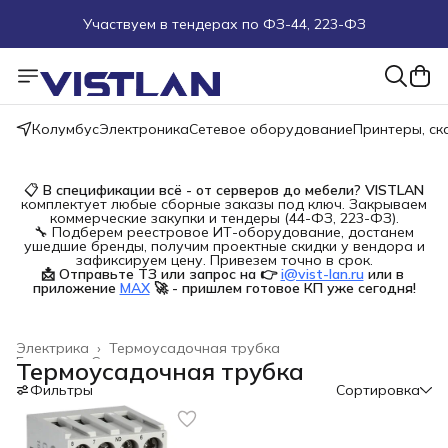
Участвуем в тендерах по ФЗ-44, 223-ФЗ
Поможем подобрать оборудование под ТЗ
Пуско-наладочные работы
Колумбус
Электроника
Сетевое оборудование
Принтеры, с
Пришлите запрос на e-mail или в чат
📋
В спецификации всё - от серверов до мебели?
VISTLAN
комплектует любые сборные заказы под ключ. Закрываем
Более 100 000 позиций в наличии и под заказ
коммерческие закупки и тендеры (44-ФЗ, 223-ФЗ).
🔧 Подберем реестровое ИТ-оборудование, достанем
ушедшие бренды, получим проектные скидки у вендора и
зафиксируем цену. Привезем точно в срок.
📩 Отправьте ТЗ или запрос на 👉
i@vist-lan.ru
или в 
приложение
MAX
🚀 - пришлем готовое КП уже сегодня!
Электрика
›
Термоусадочная трубка
Главная
›
Строительство и ремонт
›
Термоусадочная трубка
Фильтры
Сортировка