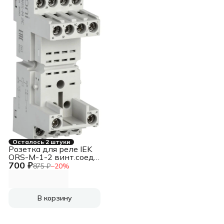
Осталось 2 штуки
Розетка для реле IEK
ORS-M-1-2 винт.соед.
700 ₽
300 (ORS-M-1-2-G)
875 ₽
−
20
%
В корзину