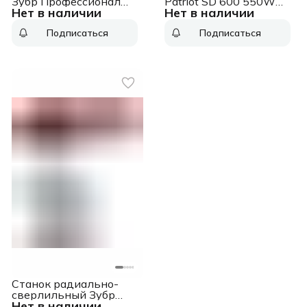
Зубр Профессионал
Patriot SD 600 550W
Нет в наличии
Нет в наличии
ВСС-П750 750W
(160301400)
Подписаться
Подписаться
Станок радиально-
сверлильный Зубр
Нет в наличии
Мастер ЗСС-550 550W