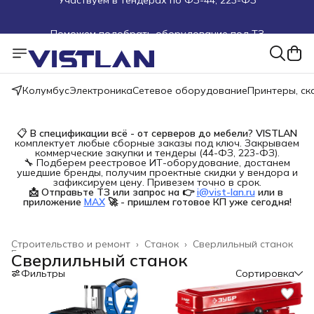
Поможем подобрать оборудование под ТЗ
Пуско-наладочные работы
Пришлите запрос на e-mail или в чат
Колумбус
Электроника
Сетевое оборудование
Принтеры, с
Более 100 000 позиций в наличии и под заказ
📋
В спецификации всё - от серверов до мебели?
VISTLAN
комплектует любые сборные заказы под ключ. Закрываем
коммерческие закупки и тендеры (44-ФЗ, 223-ФЗ).
🔧 Подберем реестровое ИТ-оборудование, достанем
ушедшие бренды, получим проектные скидки у вендора и
зафиксируем цену. Привезем точно в срок.
📩 Отправьте ТЗ или запрос на 👉
i@vist-lan.ru
или в 
приложение
MAX
🚀 - пришлем готовое КП уже сегодня!
Строительство и ремонт
›
Станок
›
Сверлильный станок
Главная
›
Сверлильный станок
Фильтры
Сортировка