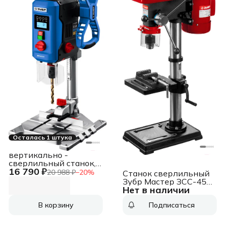
Осталась 1 штука
вертикально -
сверлильный станок,
16 790 ₽
Профессионал [ВСС-
20 988 ₽
−
20
%
Станок сверлильный
П800] { 800 Вт, 13 мм
Зубр Мастер ЗСС-450
БЗП}
Нет в наличии
450W
В корзину
Подписаться