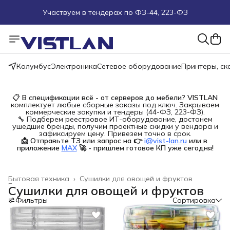
Участвуем в тендерах по ФЗ-44, 223-ФЗ
Поможем подобрать оборудование под ТЗ
Пуско-наладочные работы
Колумбус
Электроника
Сетевое оборудование
Принтеры, с
Пришлите запрос на e-mail или в чат
📋
В спецификации всё - от серверов до мебели?
VISTLAN
комплектует любые сборные заказы под ключ. Закрываем
Более 100 000 позиций в наличии и под заказ
коммерческие закупки и тендеры (44-ФЗ, 223-ФЗ).
🔧 Подберем реестровое ИТ-оборудование, достанем
ушедшие бренды, получим проектные скидки у вендора и
зафиксируем цену. Привезем точно в срок.
📩 Отправьте ТЗ или запрос на 👉
i@vist-lan.ru
или в 
приложение
MAX
🚀 - пришлем готовое КП уже сегодня!
Бытовая техника
›
Сушилки для овощей и фруктов
Главная
›
Сушилки для овощей и фруктов
Фильтры
Сортировка