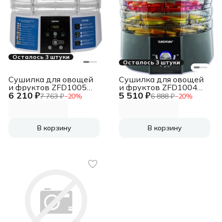
Осталось 3 штуки
Осталось 3 штуки
Сушилка для овощей
Сушилка для овощей
и фруктов ZFD1005
и фруктов ZFD1004
6 210 ₽
5 510 ₽
WHITE ZELMER
BLACK ZELMER
7 763 ₽
−
20
%
6 888 ₽
−
20
%
В корзину
В корзину