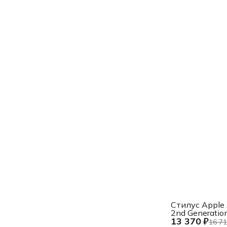
Стилус Apple
2nd Generatio
13 370 ₽
Apple iPad Pro
16 71