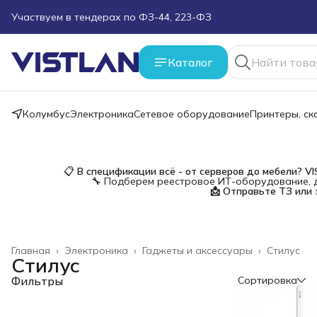
Участвуем в тендерах по ФЗ-44, 223-ФЗ
Поможем подобрать оборудование под ТЗ
Каталог
Пуско-наладочные работы
Пришлите запрос на e-mail или в чат
Колумбус
Электроника
Сетевое оборудование
Принтеры, с
Более 100 000 позиций в наличии и под заказ
📋
В спецификации всё - от серверов до мебели?
V
🔧 Подберем реестровое ИТ-оборудование, д
📩 Отправьте ТЗ или 
Главная
›
Электроника
›
Гаджеты и аксессуары
›
Стилус
Стилус
Фильтры
Сортировка