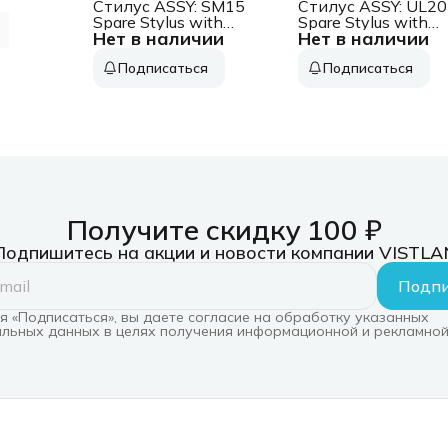
2ZA/A)
Стилус ASSY: SM15
Стилус ASSY: UL20
Spare Stylus with
Spare Stylus with
Нет в наличии
Нет в наличии
tether ASSY: SM15
tether for UL20, US
Spare Stylus with
ASSY: UL20 Spare
Подписаться
Подписаться
tether
Stylus with tether fo
UL20, US20
Получите скидку 100 ₽
Подпишитесь на акции и новости компании VISTLA
Подпи
 «Подписаться», вы даете согласие на обработку указанных
льных данных в целях получения информационной и рекламной