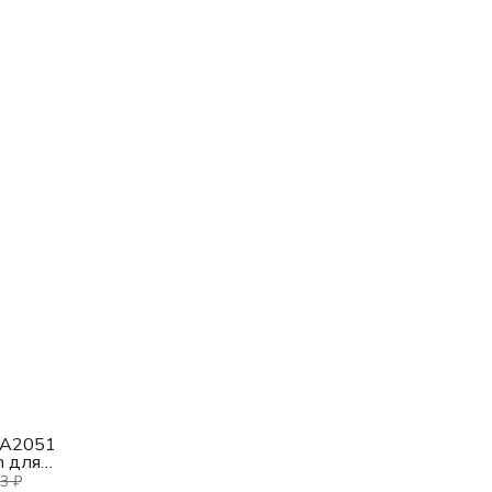
 A2051
n для
/Air
3 ₽