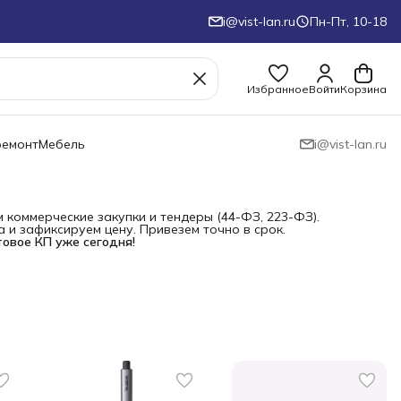
i@vist-lan.ru
Пн-Пт, 10-18
Избранное
Войти
Корзина
ремонт
Мебель
i@vist-lan.ru
коммерческие закупки и тендеры (44-ФЗ, 223-ФЗ).
и зафиксируем цену. Привезем точно в срок.
товое КП уже сегодня!