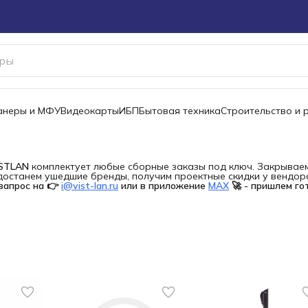
канеры и МФУ
Видеокарты
ИБП
Бытовая техника
Строительство и 
ISTLAN
комплектует любые сборные заказы под ключ. Закрываем 
останем ушедшие бренды, получим проектные скидки у вендора 
запрос на 👉
i@vist-lan.ru
или в приложение
MAX
🚀 - пришлем го