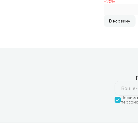
белый (MU8F
−
20
%
В корзину
Нажимая
персона