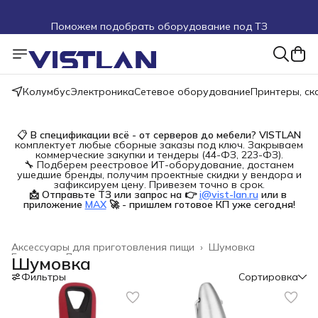
Поможем подобрать оборудование под ТЗ
Пуско-наладочные работы
Пришлите запрос на e-mail или в чат
Колумбус
Электроника
Сетевое оборудование
Принтеры, с
Более 100 000 позиций в наличии и под заказ
📋
В спецификации всё - от серверов до мебели?
VISTLAN
комплектует любые сборные заказы под ключ. Закрываем
коммерческие закупки и тендеры (44-ФЗ, 223-ФЗ).
🔧 Подберем реестровое ИТ-оборудование, достанем
ушедшие бренды, получим проектные скидки у вендора и
зафиксируем цену. Привезем точно в срок.
📩 Отправьте ТЗ или запрос на 👉
i@vist-lan.ru
или в 
приложение
MAX
🚀 - пришлем готовое КП уже сегодня!
Аксессуары для приготовления пищи
›
Шумовка
Главная
›
Дом и сад
›
Шумовка
Фильтры
Сортировка