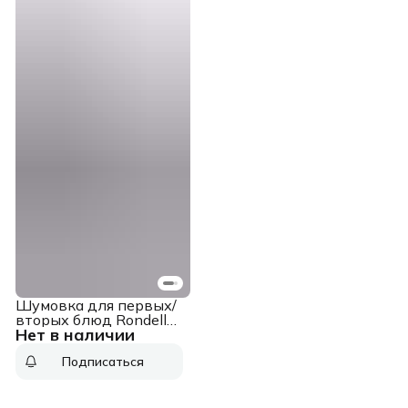
Шумовка для первых/
вторых блюд Rondell
Нет в наличии
Stolz RD-1778 серый
упак.:картонная
Подписаться
подложка