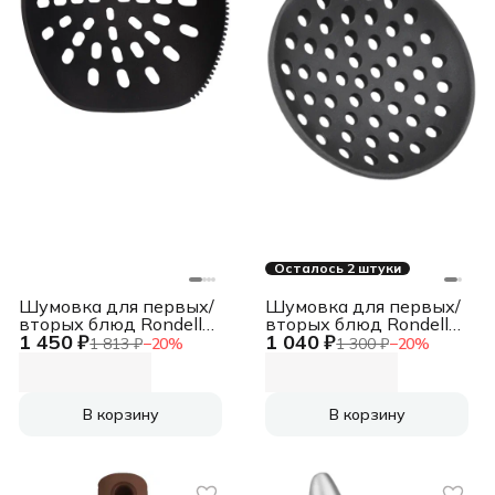
Осталось 2 штуки
Шумовка для первых/
Шумовка для первых/
вторых блюд Rondell
вторых блюд Rondell
1 450 ₽
1 040 ₽
Craft RD-1873 черный/
Modern RD-1744
1 813 ₽
−
20
%
1 300 ₽
−
20
%
красный
черный/стальной
упак.:картонная
упак.:картонная
подложка
подложка
В корзину
В корзину