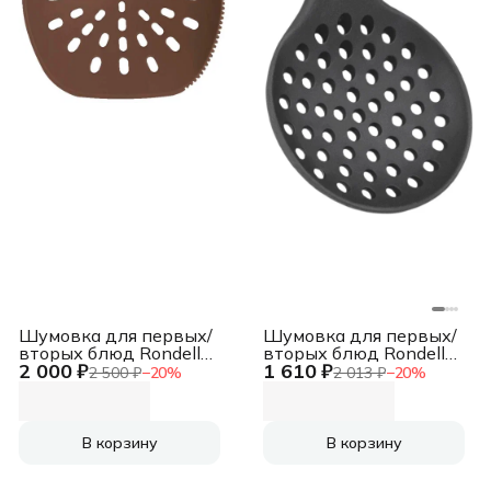
Шумовка для первых/
Шумовка для первых/
вторых блюд Rondell
вторых блюд Rondell
2 000 ₽
1 610 ₽
Ginger Chocolate RD-
Schick RD-640 черный/
2 500 ₽
−
20
%
2 013 ₽
−
20
%
1540 коричневый
стальной
упак.:картонная
упак.:картонная
подложка
подложка
В корзину
В корзину