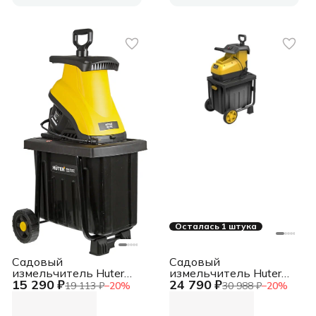
Осталась 1 штука
Садовый
Садовый
измельчитель Huter
измельчитель Huter
15 290 ₽
24 790 ₽
ESH-2500T 2500Вт
ESH-2800PRO 2800Вт
19 113 ₽
−
20
%
30 988 ₽
−
20
%
4600об/мин
45об/мин