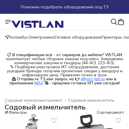
Поможем подобрать оборудование под ТЗ
Пуско-наладочные работы
Пришлите запрос на e-mail или в чат
Колумбус
Электроника
Сетевое оборудование
Принтеры, с
Более 100 000 позиций в наличии и под заказ
📋
В спецификации всё - от серверов до мебели?
VISTLAN
комплектует любые сборные заказы под ключ. Закрываем
коммерческие закупки и тендеры (44-ФЗ, 223-ФЗ).
🔧 Подберем реестровое ИТ-оборудование, достанем
ушедшие бренды, получим проектные скидки у вендора и
зафиксируем цену. Привезем точно в срок.
📩 Отправьте ТЗ или запрос на 👉
i@vist-lan.ru
или в 
приложение
MAX
🚀 - пришлем готовое КП уже сегодня!
Садовый электроинструмент
›
Садовый измельчитель
Главная
›
Дом и сад
›
Садовый измельчитель
Фильтры
Сортировка