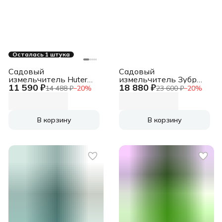
Осталась 1 штука
Садовый
Садовый
измельчитель Huter
измельчитель Зубр
11 590 ₽
18 880 ₽
ESH-2500 2500Вт
ЗИЭ-40-2500 2500Вт
14 488 ₽
−
20
%
23 600 ₽
−
20
%
4600об/мин
4050об/мин
В корзину
В корзину