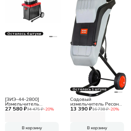
Осталось 4 штуки
Осталась 1 штука
[ЗИЭ-44-2800]
Садовый
Измельчитель
измельчитель Ресанта
27 580 ₽
13 390 ₽
садовый
ИС-2500 2500Вт
34 475 ₽
−
20
%
16 738 ₽
−
20
%
электрический {
4600об/мин
бесшумный, р/с 44 мм,
контейнер 60 л, 2800
Вт }
В корзину
В корзину