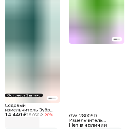
Осталась 1 штука
Садовый
измельчитель Зубр
14 440 ₽
ЗИЭ-40-2300 2300Вт
18 050 ₽
−
20
%
GW-2800SD
4200об/мин
Измельчитель
Нет в наличии
садовый