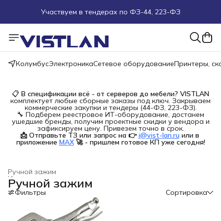
Участвуем в тендерах по ФЗ-44, 223-ФЗ
Поможем подобрать оборудование под ТЗ
Пуско-наладочные работы
Колумбус
Электроника
Сетевое оборудование
Принтеры, с
Пришлите запрос на e-mail или в чат
📋
В спецификации всё - от серверов до мебели?
VISTLAN
комплектует любые сборные заказы под ключ. Закрываем
Более 100 000 позиций в наличии и под заказ
коммерческие закупки и тендеры (44-ФЗ, 223-ФЗ).
🔧 Подберем реестровое ИТ-оборудование, достанем
ушедшие бренды, получим проектные скидки у вендора и
зафиксируем цену. Привезем точно в срок.
📩 Отправьте ТЗ или запрос на 👉
i@vist-lan.ru
или в 
приложение
MAX
🚀 - пришлем готовое КП уже сегодня!
Ручной зажим
Инструменты для ремонта и строительства
›
Ручной зажим
Главная
›
Строительство и ремонт
›
Фильтры
Сортировка