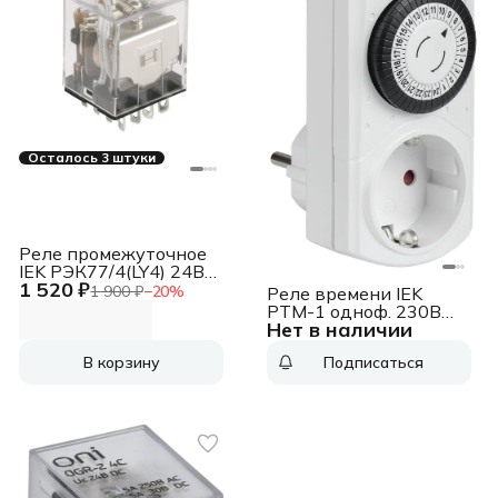
Осталось 3 штуки
Реле промежуточное
IEK РЭК77/4(LY4) 24В
1 520 ₽
(RRP10-4-10-024A)
1 900 ₽
−
20
%
Реле времени IEK
РТМ-1 одноф. 230В
Нет в наличии
(ERT-20-1-16-S-30-0-
20-K01)
В корзину
Подписаться