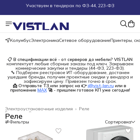
Поможем подобрать оборудование под ТЗ
Пуско-наладочные работы
Колумбус
Электроника
Сетевое оборудование
Принтеры, с
Пришлите запрос на e-mail или в чат
Более 100 000 позиций в наличии и под заказ
📋
В спецификации всё - от серверов до мебели?
VISTLAN
комплектует любые сборные заказы под ключ. Закрываем
коммерческие закупки и тендеры (44-ФЗ, 223-ФЗ).
🔧 Подберем реестровое ИТ-оборудование, достанем
ушедшие бренды, получим проектные скидки у вендора и
зафиксируем цену. Привезем точно в срок.
📩 Отправьте ТЗ или запрос на 👉
i@vist-lan.ru
или в 
приложение
MAX
🚀 - пришлем готовое КП уже сегодня!
Электроустановочные изделия
›
Реле
Главная
›
Строительство и ремонт
›
Реле
Фильтры
Сортировка