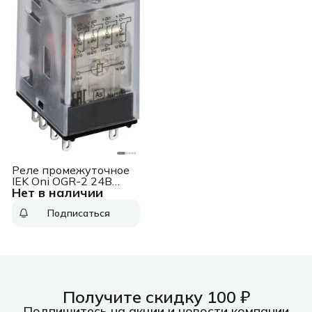
Реле промежуточное
IEK Oni OGR-2 24В
Нет в наличии
(OGR-2-4C-DC24V)
Подписаться
Получите скидку 100 ₽
Подпишитесь на акции и новости компании